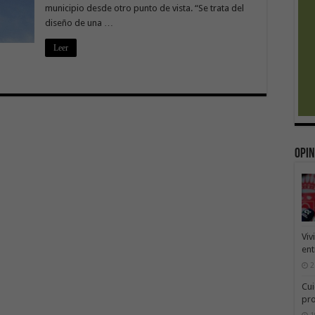
municipio desde otro punto de vista. “Se trata del
diseño de una …
Leer
Opin
Viv
ent
2
Cui
pr
1