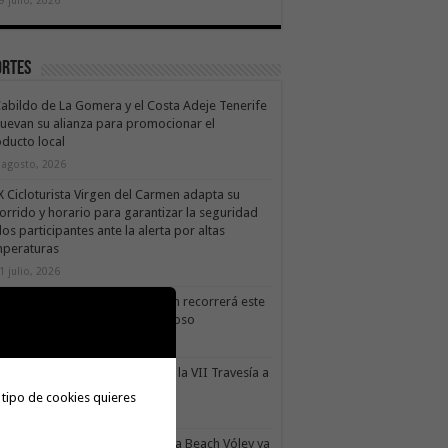
ortes
Cabildo de La Gomera y el Costa Adeje Tenerife
uevan su alianza para promocionar el
ducto local
 agosto, 2026
X Cicloturista Virgen del Carmen adapta su
orrido y horario para garantizar la seguridad
los participantes ante la alerta por altas
mperaturas
1 julio, 2026
X Cicloturista Virgen del Carmen recorrerá este
ado los paisajes de Vallehermoso
0 julio, 2026
le Gran Rey acoge este sábado la VII Travesía a
do Isla Colombina
 tipo de cookies quieres
0 julio, 2026
II torneo Autonómico Gomahara Beach Vóley ya