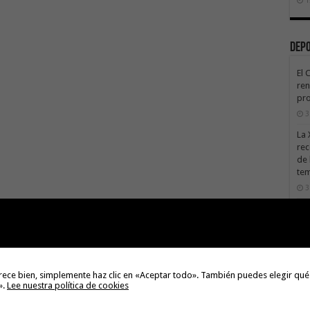
Dep
El 
ren
pro
3
La 
rec
de 
te
3
La 
sáb
3
Val
Na
rece bien, simplemente haz clic en «Aceptar todo». También puedes elegir qué
».
Lee nuestra política de cookies
3
El 