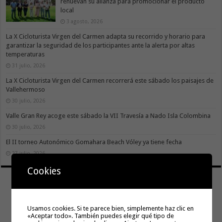
renuevan su alianza para promocionar el producto
local
3 agosto, 2026
La X Cicloturista Virgen del Carmen adapta su recorrido y horario para
garantizar la seguridad de los participantes ante la alerta por altas
temperaturas
31 julio, 2026
La X Cicloturista Virgen del Carmen recorrerá este sábado los paisajes de
Vallehermoso
30 julio, 2026
Valle Gran Rey acoge este sábado la VII Travesía a Nado Isla Colombina
30 julio, 2026
El II torneo Autonómico Gomahara Beach Vóley ya tiene fecha
27 julio, 2026
Cookies
Usamos cookies. Si te parece bien, simplemente haz clic en
«Aceptar todo». También puedes elegir qué tipo de