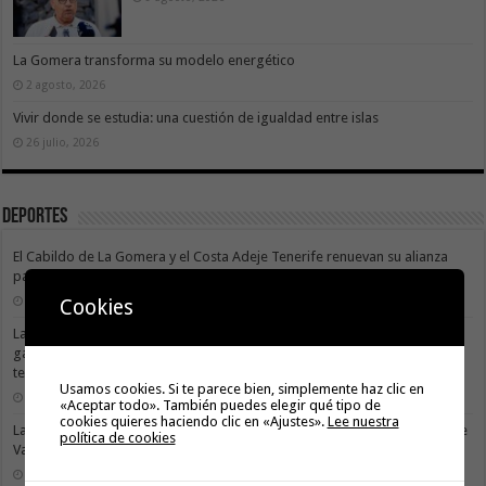
La Gomera transforma su modelo energético
2 agosto, 2026
Vivir donde se estudia: una cuestión de igualdad entre islas
26 julio, 2026
Deportes
El Cabildo de La Gomera y el Costa Adeje Tenerife renuevan su alianza
para promocionar el producto local
3 agosto, 2026
Cookies
La X Cicloturista Virgen del Carmen adapta su recorrido y horario para
garantizar la seguridad de los participantes ante la alerta por altas
temperaturas
Usamos cookies. Si te parece bien, simplemente haz clic en
31 julio, 2026
«Aceptar todo». También puedes elegir qué tipo de
cookies quieres haciendo clic en «Ajustes».
Lee nuestra
La X Cicloturista Virgen del Carmen recorrerá este sábado los paisajes de
política de cookies
Vallehermoso
30 julio, 2026