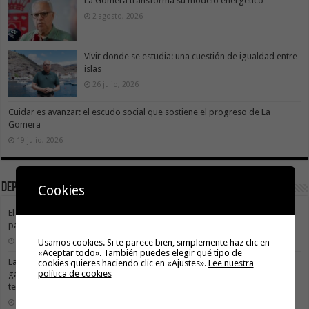
La Gomera transforma su modelo energético
2 agosto, 2026
Vivir donde se estudia: una cuestión de igualdad entre
islas
26 julio, 2026
Cuidar es avanzar: el escudo social que sostiene el progreso de La
Gomera
19 julio, 2026
Deportes
Cookies
El Cabildo de La Gomera y el Costa Adeje Tenerife renuevan su alianza
para promocionar el producto local
3 agosto, 2026
Usamos cookies. Si te parece bien, simplemente haz clic en
«Aceptar todo». También puedes elegir qué tipo de
La X Cicloturista Virgen del Carmen adapta su recorrido y horario para
cookies quieres haciendo clic en «Ajustes».
Lee nuestra
política de cookies
garantizar la seguridad de los participantes ante la alerta por altas
temperaturas
31 julio, 2026