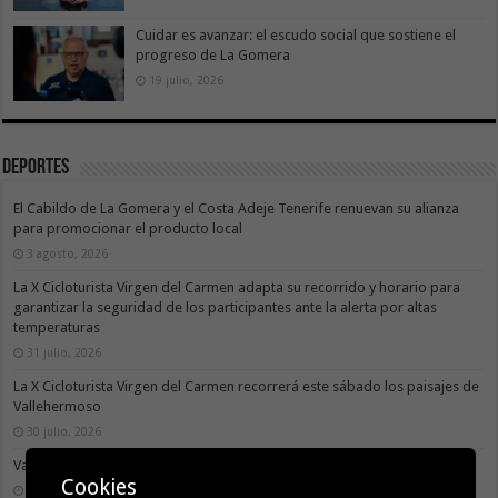
Cuidar es avanzar: el escudo social que sostiene el
progreso de La Gomera
19 julio, 2026
Deportes
El Cabildo de La Gomera y el Costa Adeje Tenerife renuevan su alianza
para promocionar el producto local
3 agosto, 2026
La X Cicloturista Virgen del Carmen adapta su recorrido y horario para
garantizar la seguridad de los participantes ante la alerta por altas
temperaturas
31 julio, 2026
La X Cicloturista Virgen del Carmen recorrerá este sábado los paisajes de
Vallehermoso
30 julio, 2026
Valle Gran Rey acoge este sábado la VII Travesía a Nado Isla Colombina
Cookies
30 julio, 2026