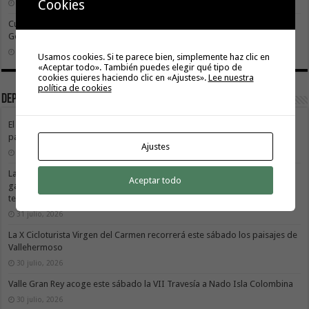
Cookies
26 julio, 2026
Cuidar es avanzar: el escudo social que sostiene el progreso de La
Gomera
19 julio, 2026
Usamos cookies. Si te parece bien, simplemente haz clic en
«Aceptar todo». También puedes elegir qué tipo de
cookies quieres haciendo clic en «Ajustes».
Lee nuestra
política de cookies
Deportes
El Cabildo de La Gomera y el Costa Adeje Tenerife renuevan su alianza
para promocionar el producto local
Ajustes
3 agosto, 2026
La X Cicloturista Virgen del Carmen adapta su recorrido y horario para
Aceptar todo
garantizar la seguridad de los participantes ante la alerta por altas
temperaturas
31 julio, 2026
La X Cicloturista Virgen del Carmen recorrerá este sábado los paisajes de
Vallehermoso
30 julio, 2026
Valle Gran Rey acoge este sábado la VII Travesía a Nado Isla Colombina
30 julio, 2026