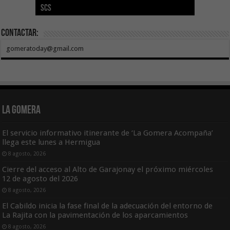
SCS
año consecutivo
tras aumentar las cuantías
Canarias
asequible de Tenerife
ecografía clínica
Contactar:
gomeratoday@gmail.com
La Gomera
El servicio informativo itinerante de ‘La Gomera Acompaña’
llega este lunes a Hermigua
8 agosto, 2026
Cierre del acceso al Alto de Garajonay el próximo miércoles
12 de agosto del 2026
8 agosto, 2026
El Cabildo inicia la fase final de la adecuación del entorno de
La Rajita con la pavimentación de los aparcamientos
8 agosto, 2026