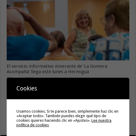
El servicio informativo itinerante de ‘La Gomera
Acompaña’ llega este lunes a Hermigua
8 agosto, 2026
Cierre del acceso al Alto de Garajonay el próximo
Cookies
miércoles 12 de agosto del 2026
8 agosto, 2026
El Ayuntamiento de Vallehermoso impulsa la construcción
de nuevas viviendas públicas con la cesión de tres parcelas
Usamos cookies. Si te parece bien, simplemente haz clic en
«Aceptar todo». También puedes elegir qué tipo de
municipales
cookies quieres haciendo clic en «Ajustes».
Lee nuestra
8 agosto, 2026
política de cookies