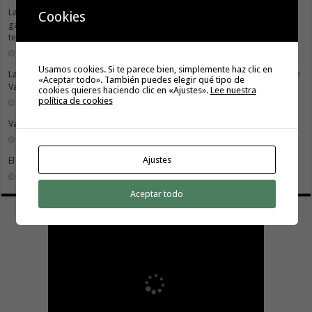
La X Cicloturista Virgen del Carmen adapta su recorrido y horario para
Cookies
garantizar la seguridad de los participantes ante la alerta por altas
temperaturas
31 julio, 2026
Usamos cookies. Si te parece bien, simplemente haz clic en
La X Cicloturista Virgen del Carmen recorrerá este sábado los paisajes de
«Aceptar todo». También puedes elegir qué tipo de
Vallehermoso
cookies quieres haciendo clic en «Ajustes».
Lee nuestra
política de cookies
30 julio, 2026
Valle Gran Rey acoge este sábado la VII Travesía a Nado Isla Colombina
30 julio, 2026
Ajustes
El II torneo Autonómico Gomahara Beach Vóley ya tiene fecha
27 julio, 2026
Aceptar todo