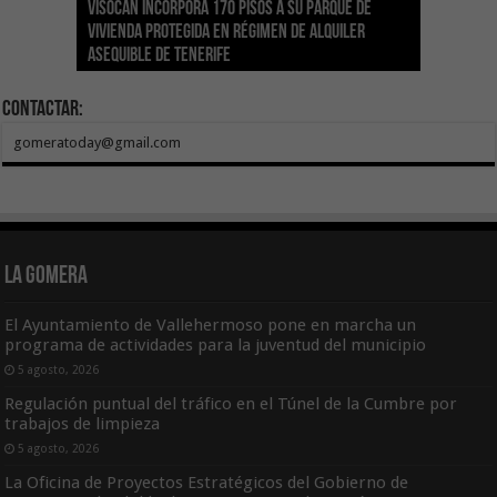
Visocan incorpora 170 pisos a su parque de
Sanidad refuerza la capacidad diagnóstica de
Transición despliega un sistema fotovoltaico
La ESSSCAN inicia la formación en primeros
El Gobierno de Canarias concede ayudas por
vivienda protegida en régimen de alquiler
los centros de salud con el impulso de la
El Gobierno de Canarias convoca el Concurso de
autónomo en los edificios del Parque Nacional
auxilios para árbitros deportivos dentro del
valor de 1,19M€ a las Cofradías de Pescadores
asequible de Tenerife
ecografía clínica
Sal Marina Agrocanarias 2026
del Teide
Proyecto Ganar
para sufragar sus gastos corrientes
Contactar:
gomeratoday@gmail.com
La Gomera
El Ayuntamiento de Vallehermoso pone en marcha un
programa de actividades para la juventud del municipio
5 agosto, 2026
Regulación puntual del tráfico en el Túnel de la Cumbre por
trabajos de limpieza
5 agosto, 2026
La Oficina de Proyectos Estratégicos del Gobierno de