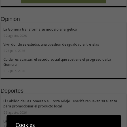
Opinión
La Gomera transforma su modelo energético
2 agosto, 2026
Vivir donde se estudia: una cuestión de igualdad entre islas
26 julio, 2026
Cuidar es avanzar: el escudo social que sostiene el progreso de La
Gomera
19 julio, 2026
Deportes
El Cabildo de La Gomera y el Costa Adeje Tenerife renuevan su alianza
para promocionar el producto local
3 agosto, 2026
La X Cicloturista Virgen del Carmen adapta su recorrido y horario para
Cookies
garantizar la seguridad de los participantes ante la alerta por altas