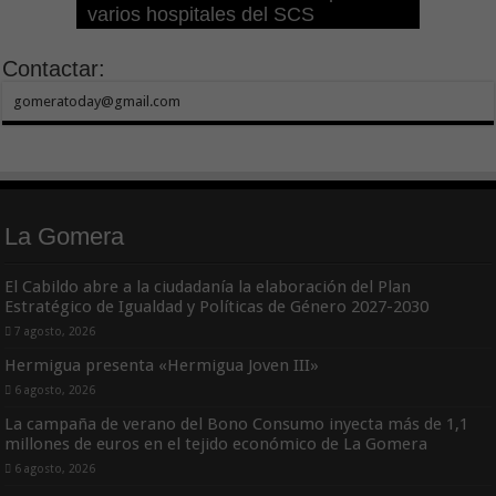
varios hospitales del SCS
cuarto año consecutivo
aumentar las cuantías
Refugios Climáticos de Canarias
Tenerife
clínica
Contactar:
gomeratoday@gmail.com
La Gomera
El Cabildo abre a la ciudadanía la elaboración del Plan
Estratégico de Igualdad y Políticas de Género 2027-2030
7 agosto, 2026
Hermigua presenta «Hermigua Joven III»
6 agosto, 2026
La campaña de verano del Bono Consumo inyecta más de 1,1
millones de euros en el tejido económico de La Gomera
6 agosto, 2026