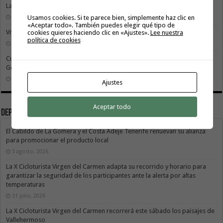
La Gomera transforma su modelo energético
Usamos cookies. Si te parece bien, simplemente haz clic en
2 agosto, 2026
«Aceptar todo». También puedes elegir qué tipo de
Vivir donde se estudia: una cuestión de igualdad entre islas
cookies quieres haciendo clic en «Ajustes».
Lee nuestra
política de cookies
26 julio, 2026
Cuidar es avanzar: el escudo social que sostiene el progreso de La
Gomera
19 julio, 2026
Ajustes
Aceptar todo
Deportes
El Cabildo de La Gomera y el Costa Adeje Tenerife renuevan su alianza
para promocionar el producto local
3 agosto, 2026
La X Cicloturista Virgen del Carmen adapta su recorrido y horario para
garantizar la seguridad de los participantes ante la alerta por altas
temperaturas
31 julio, 2026
La X Cicloturista Virgen del Carmen recorrerá este sábado los paisajes de
Vallehermoso