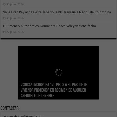
30 julio, 2026
Valle Gran Rey acoge este sábado la VII Travesía a Nado Isla Colombina
30 julio, 2026
El II torneo Autonómico Gomahara Beach Vóley ya tiene fecha
27 julio, 2026
Visocan incorpora 170 pisos a su parque de
Sanidad refuerza la capacidad diagnóstica de
Transición despliega un sistema fotovoltaico
La ESSSCAN inicia la formación en primeros
El Gobierno de Canarias concede ayudas por
vivienda protegida en régimen de alquiler
los centros de salud con el impulso de la
El Gobierno de Canarias convoca el Concurso de
autónomo en los edificios del Parque Nacional
auxilios para árbitros deportivos dentro del
valor de 1,19M€ a las Cofradías de Pescadores
asequible de Tenerife
ecografía clínica
Sal Marina Agrocanarias 2026
del Teide
Proyecto Ganar
para sufragar sus gastos corrientes
Contactar:
gomeratoday@gmail.com