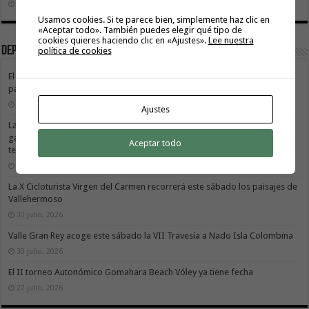
19 julio, 2026
Usamos cookies. Si te parece bien, simplemente haz clic en
«Aceptar todo». También puedes elegir qué tipo de
cookies quieres haciendo clic en «Ajustes».
Lee nuestra
Deportes
política de cookies
El Cabildo de La Gomera y el Costa Adeje Tenerife renuevan su alianza
para promocionar el producto local
3 agosto, 2026
Ajustes
La X Cicloturista Virgen del Carmen adapta su recorrido y horario para
garantizar la seguridad de los participantes ante la alerta por altas
Aceptar todo
temperaturas
31 julio, 2026
La X Cicloturista Virgen del Carmen recorrerá este sábado los paisajes de
Vallehermoso
30 julio, 2026
Valle Gran Rey acoge este sábado la VII Travesía a Nado Isla Colombina
30 julio, 2026
El II torneo Autonómico Gomahara Beach Vóley ya tiene fecha
27 julio, 2026