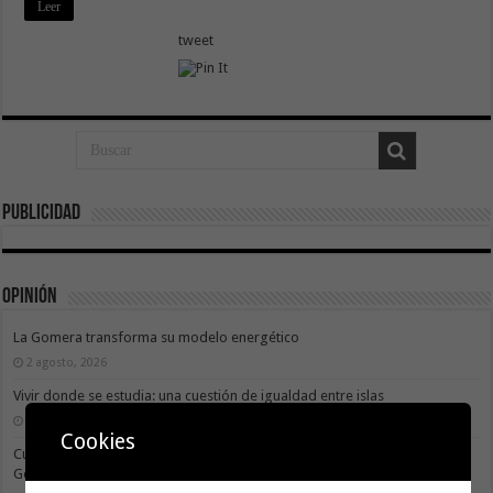
Leer
tweet
Publicidad
Opinión
La Gomera transforma su modelo energético
2 agosto, 2026
Vivir donde se estudia: una cuestión de igualdad entre islas
26 julio, 2026
Cookies
Cuidar es avanzar: el escudo social que sostiene el progreso de La
Gomera