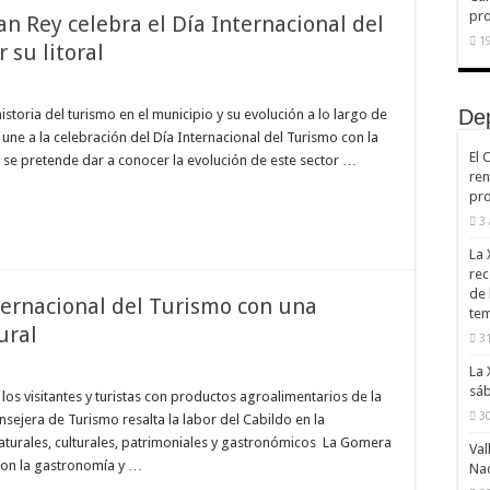
pr
n Rey celebra el Día Internacional del
19
 su litoral
De
 historia del turismo en el municipio y su evolución a lo largo de
une a la celebración del Día Internacional del Turismo con la
El 
 se pretende dar a conocer la evolución de este sector …
ren
pro
3
La 
rec
de 
ternacional del Turismo con una
te
ural
31
La 
sáb
 los visitantes y turistas con productos agroalimentarios de la
30
sejera de Turismo resalta la labor del Cabildo en la
aturales, culturales, patrimoniales y gastronómicos La Gomera
Val
con la gastronomía y …
Na