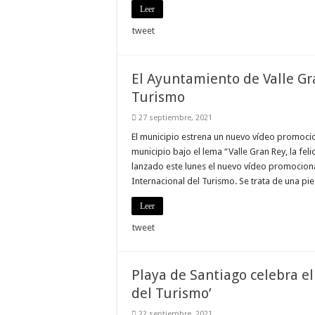
nuestra web
Leer
funcione lo
mejor posible
tweet
durante tu
visita. Si
rechaza estas
cookies,
El Ayuntamiento de Valle Gra
algunas
funcionalidades
Turismo
desaparecerán
de la web.
27 septiembre, 2021
El municipio estrena un nuevo vídeo promocion
municipio bajo el lema “Valle Gran Rey, la fel
Marketing
lanzado este lunes el nuevo vídeo promociona
Al compartir tus
intereses y
Internacional del Turismo. Se trata de una pi
comportamiento
mientras visitas
Leer
nuestro sitio,
aumentas la
tweet
posibilidad de
ver contenido y
ofertas
personalizados.
Playa de Santiago celebra el
del Turismo’
22 septiembre, 2021