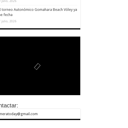
 julio, 2026
II torneo Autonómico Gomahara Beach Vóley ya
ne fecha
 julio, 2026
tactar:
meratoday@gmail.com