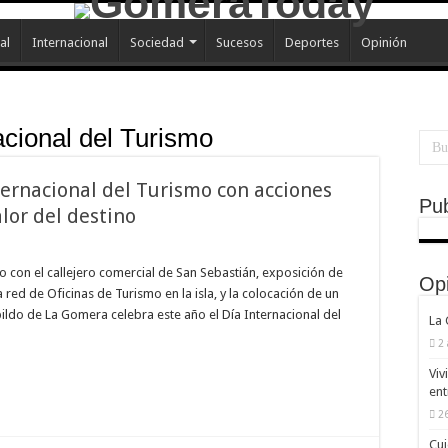
al
Internacional
Sociedad
Sucesos
Deportes
Opinión
acional del Turismo
ternacional del Turismo con acciones
Pub
lor del destino
tico con el callejero comercial de San Sebastián, exposición de
Op
ed de Oficinas de Turismo en la isla, y la colocación de un
bildo de La Gomera celebra este año el Día Internacional del
La
2
Viv
ent
26
Cui