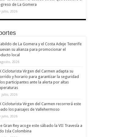
ogreso de La Gomera
 julio, 2026
portes
Cabildo de La Gomera y el Costa Adeje Tenerife
uevan su alianza para promocionar el
ducto local
 agosto, 2026
X Cicloturista Virgen del Carmen adapta su
orrido y horario para garantizar la seguridad
los participantes ante la alerta por altas
mperaturas
 julio, 2026
X Cicloturista Virgen del Carmen recorrerá este
ado los paisajes de Vallehermoso
 julio, 2026
le Gran Rey acoge este sábado la VII Travesía a
do Isla Colombina