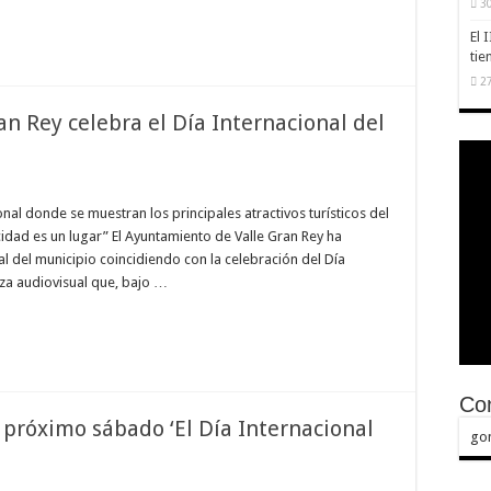
30
El 
tie
27
n Rey celebra el Día Internacional del
al donde se muestran los principales atractivos turísticos del
icidad es un lugar” El Ayuntamiento de Valle Gran Rey ha
l del municipio coincidiendo con la celebración del Día
eza audiovisual que, bajo …
Con
 próximo sábado ‘El Día Internacional
go