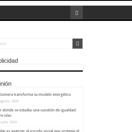
licidad
inión
 Gomera transforma su modelo energético
 agosto, 2026
ir donde se estudia: una cuestión de igualdad
re islas
 julio, 2026
dar es avanzar: el escudo social que sostiene el