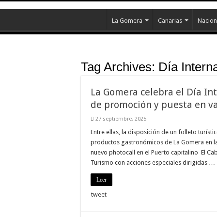
La Gomera
Canarias
Nacion
Tag Archives:
Día Intern
La Gomera celebra el Día In
de promoción y puesta en va
27 septiembre, 2025
Entre ellas, la disposición de un folleto turís
productos gastronómicos de La Gomera en la r
nuevo photocall en el Puerto capitalino El Ca
Turismo con acciones especiales dirigidas …
Leer
tweet