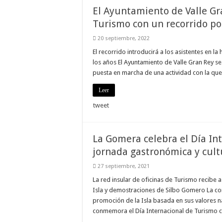
El Ayuntamiento de Valle Gra
Necesarias
Turismo con un recorrido por
Estas
cookies no
son
20 septiembre, 2022
opcionales.
El recorrido introducirá a los asistentes en la
Son
necesarias
los años El Ayuntamiento de Valle Gran Rey se 
para que
puesta en marcha de una actividad con la que
funcione la
web.
Leer
tweet
Estadísticas
Para que
podamos
mejorar la
La Gomera celebra el Día In
funcionalidad
jornada gastronómica y cult
y estructura
de la web, en
base a cómo
27 septiembre, 2021
se usa la
La red insular de oficinas de Turismo recibe a
web.
Isla y demostraciones de Silbo Gomero La con
promoción de la Isla basada en sus valores n
conmemora el Día Internacional de Turismo 
Experiencia
Para que