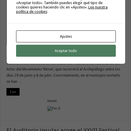
«Aceptar todo». También puedes elegir qué tipo de
cookies quieres haciendo clic en «Ajustes».
Lee nuestra
política de cookies
Ajustes
Aceptar todo
La programación contempla varios espectáculos entre los días 29 de
junio y 1 de julio La Casa de la Cultura Pedro García Cabrera de
Vallehermoso será una de las sedes del Festival Internacional de las
Artes del Movimiento ‘Move’, que recorrerá el Archipiélago entre los
días 29 de junio y 8 de julio. Concretamente, en el municipio norteño
se han …
Leer
tweet
El Auditorio insular acoge el XXVII Festival