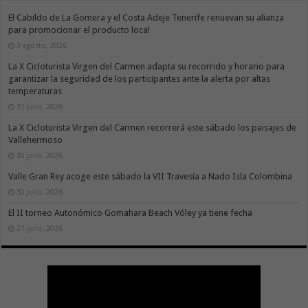
El Cabildo de La Gomera y el Costa Adeje Tenerife renuevan su alianza
para promocionar el producto local
3 agosto, 2026
La X Cicloturista Virgen del Carmen adapta su recorrido y horario para
garantizar la seguridad de los participantes ante la alerta por altas
temperaturas
31 julio, 2026
La X Cicloturista Virgen del Carmen recorrerá este sábado los paisajes de
Vallehermoso
30 julio, 2026
Valle Gran Rey acoge este sábado la VII Travesía a Nado Isla Colombina
30 julio, 2026
El II torneo Autonómico Gomahara Beach Vóley ya tiene fecha
27 julio, 2026