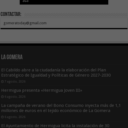
SCS
año consecutivo
tras aumentar las cuantías
Canarias
asequible de Tenerife
ecografía clínica
Contactar:
gomeratoday@gmail.com
La Gomera
El Cabildo abre a la ciudadanía la elaboración del Plan
Estratégico de Igualdad y Políticas de Género 2027-2030
7 agosto, 2026
Hermigua presenta «Hermigua Joven III»
6 agosto, 2026
La campaña de verano del Bono Consumo inyecta más de 1,1
millones de euros en el tejido económico de La Gomera
6 agosto, 2026
El Ayuntamiento de Hermigua licita la instalación de 30