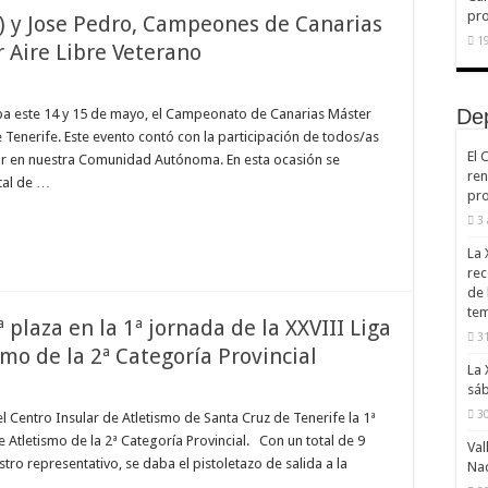
pr
e) y Jose Pedro, Campeones de Canarias
19
 Aire Libre Veterano
De
ba este 14 y 15 de mayo, el Campeonato de Canarias Máster
e Tenerife. Este evento contó con la participación de todos/as
El 
igor en nuestra Comunidad Autónoma. En esta ocasión se
ren
tal de …
pro
3
La 
rec
de 
te
ª plaza en la 1ª jornada de la XXVIII Liga
31
mo de la 2ª Categoría Provincial
La 
sáb
30
l Centro Insular de Atletismo de Santa Cruz de Tenerife la 1ª
e Atletismo de la 2ª Categoría Provincial. Con un total de 9
Val
stro representativo, se daba el pistoletazo de salida a la
Na