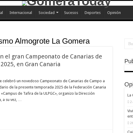
al
Internacional
Sociedad
Sucesos
Deportes
Opinión
tismo Almogrote La Gomera
 en el gran Campeonato de Canarias de
Pub
2025, en Gran Canaria
 se celebró un novedoso Campeonato de Canarias de Campo a
Op
dario de la presente temporada 2025 de la Federación Canaria
 «Campus de Tafira de la ULPGC», organizo la Dirección
La
, a su vez, …
2
Viv
ent
26
Cui