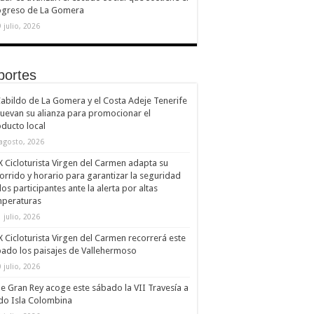
ogreso de La Gomera
 julio, 2026
portes
Cabildo de La Gomera y el Costa Adeje Tenerife
uevan su alianza para promocionar el
ducto local
 agosto, 2026
X Cicloturista Virgen del Carmen adapta su
orrido y horario para garantizar la seguridad
los participantes ante la alerta por altas
mperaturas
 julio, 2026
X Cicloturista Virgen del Carmen recorrerá este
ado los paisajes de Vallehermoso
 julio, 2026
le Gran Rey acoge este sábado la VII Travesía a
do Isla Colombina