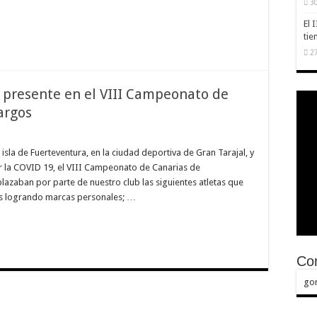
30
El 
tie
27
 presente en el VIII Campeonato de
argos
isla de Fuerteventura, en la ciudad deportiva de Gran Tarajal, y
r la COVID 19, el VIII Campeonato de Canarias de
lazaban por parte de nuestro club las siguientes atletas que
s logrando marcas personales; …
Con
go