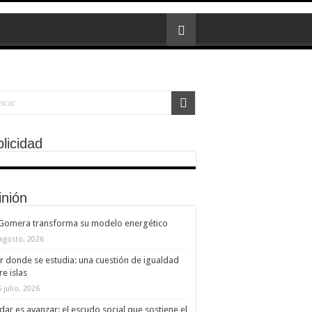
licidad
inión
 Gomera transforma su modelo energético
 agosto, 2026
ir donde se estudia: una cuestión de igualdad
re islas
 julio, 2026
dar es avanzar: el escudo social que sostiene el