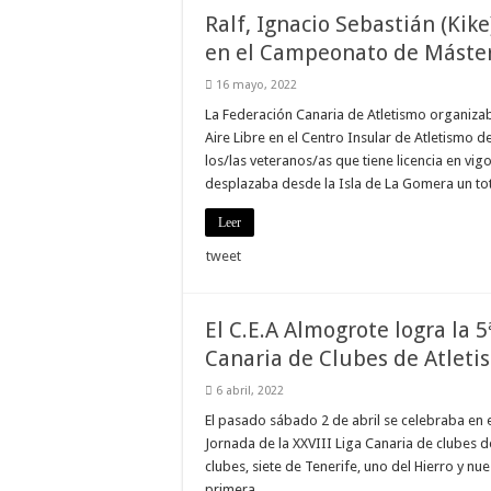
Ralf, Ignacio Sebastián (Kik
Necesarias
en el Campeonato de Máster
Estas
cookies no
son
16 mayo, 2022
opcionales.
La Federación Canaria de Atletismo organiza
Son
necesarias
Aire Libre en el Centro Insular de Atletismo d
para que
los/las veteranos/as que tiene licencia en v
funcione la
web.
desplazaba desde la Isla de La Gomera un to
Leer
Estadísticas
tweet
Para que
podamos
mejorar la
funcionalidad
El C.E.A Almogrote logra la 5
y estructura
de la web, en
Canaria de Clubes de Atletis
base a cómo
se usa la
6 abril, 2022
web.
El pasado sábado 2 de abril se celebraba en e
Jornada de la XXVIII Liga Canaria de clubes d
clubes, siete de Tenerife, uno del Hierro y nue
Experiencia
Para que
primera …