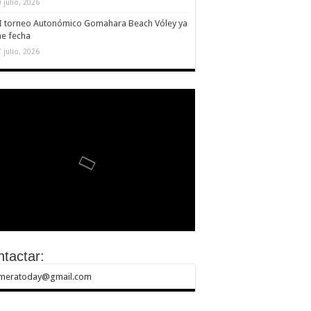
 julio, 2026
II torneo Autonómico Gomahara Beach Vóley ya
ne fecha
 julio, 2026
tactar:
meratoday@gmail.com