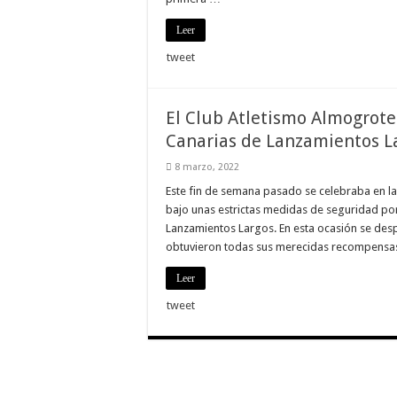
nuestra web
funcione lo
Leer
mejor posible
durante tu
tweet
visita. Si
rechaza estas
cookies,
algunas
El Club Atletismo Almogrote
funcionalidades
desaparecerán
Canarias de Lanzamientos L
de la web.
8 marzo, 2022
Este fin de semana pasado se celebraba en la 
Marketing
bajo unas estrictas medidas de seguridad po
Al compartir tus
intereses y
Lanzamientos Largos. En esta ocasión se desp
comportamiento
obtuvieron todas sus merecidas recompensa
mientras visitas
nuestro sitio,
Leer
aumentas la
posibilidad de
tweet
ver contenido y
ofertas
personalizados.