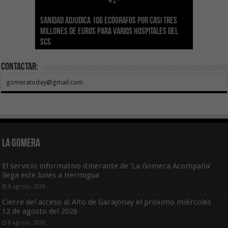
Sanidad adjudica 106 ecógrafos por casi tres
Gesplan logra la máxima puntuación en el
El Gobierno canario concede ayudas del
Transición Ecológica coordina con Ashotel su
Visocan incorpora 170 pisos a su parque de
Sanidad refuerza la capacidad diagnóstica de
millones de euros para varios hospitales del
Índice de Transparencia de Canarias por cuarto
POSEICAN-Pesca al sector por valor de 7,09 M€
adhesión a la Red de Refugios Climáticos de
vivienda protegida en régimen de alquiler
los centros de salud con el impulso de la
SCS
año consecutivo
tras aumentar las cuantías
Canarias
asequible de Tenerife
ecografía clínica
Contactar:
gomeratoday@gmail.com
La Gomera
El servicio informativo itinerante de ‘La Gomera Acompaña’
llega este lunes a Hermigua
8 agosto, 2026
Cierre del acceso al Alto de Garajonay el próximo miércoles
12 de agosto del 2026
8 agosto, 2026