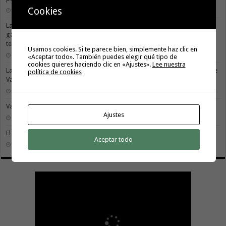
Cookies
3 agosto, 2026
La X Cicloturista Virgen del Carmen adapta su recorrido y horario para
garantizar la seguridad de los participantes ante la alerta por altas
temperaturas
Usamos cookies. Si te parece bien, simplemente haz clic en
31 julio, 2026
«Aceptar todo». También puedes elegir qué tipo de
cookies quieres haciendo clic en «Ajustes».
Lee nuestra
La X Cicloturista Virgen del Carmen recorrerá este sábado los paisajes de
política de cookies
Vallehermoso
30 julio, 2026
Valle Gran Rey acoge este sábado la VII Travesía a Nado Isla Colombina
Ajustes
30 julio, 2026
El II torneo Autonómico Gomahara Beach Vóley ya tiene fecha
Aceptar todo
27 julio, 2026