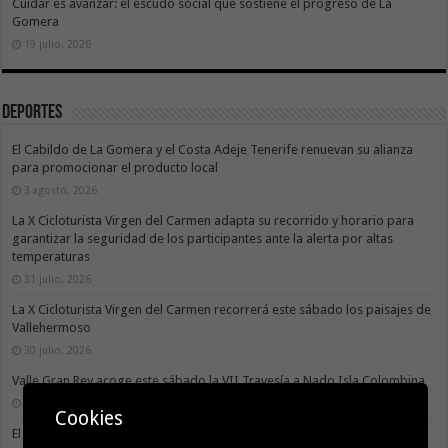
Cuidar es avanzar: el escudo social que sostiene el progreso de La
Gomera
19 julio, 2026
Deportes
El Cabildo de La Gomera y el Costa Adeje Tenerife renuevan su alianza
para promocionar el producto local
3 agosto, 2026
La X Cicloturista Virgen del Carmen adapta su recorrido y horario para
garantizar la seguridad de los participantes ante la alerta por altas
temperaturas
31 julio, 2026
La X Cicloturista Virgen del Carmen recorrerá este sábado los paisajes de
Vallehermoso
30 julio, 2026
Valle Gran Rey acoge este sábado la VII Travesía a Nado Isla Colombina
30 julio, 2026
Cookies
El II torneo Autonómico Gomahara Beach Vóley ya tiene fecha