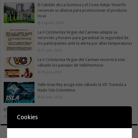
El Cabildo de La Gomera y el Costa Adeje Tenerife
renuevan su alianza para promocionar el producto
local
3 agosto, 2026
La X Cicloturista Virgen del Carmen adapta su
recorrido y horario para garantizar la seguridad de
los participantes ante la alerta por altas temperaturas
31 julio, 2026
La X Cicloturista Virgen del Carmen recorrerá este
sábado los paisajes de Vallehermoso
30 julio, 2026
Valle Gran Rey acoge este sábado la VII Travesía a
Nado Isla Colombina
30 julio, 2026
El II torneo Autonómico Gomahara Beach Vóley ya tiene fecha
Cookies
27 julio, 2026