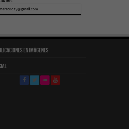
tactar:
meratoday@gmail.com
blicaciones en Imágenes
cial