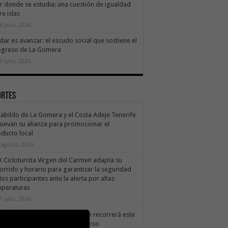
ir donde se estudia: una cuestión de igualdad
re islas
6 julio, 2026
dar es avanzar: el escudo social que sostiene el
ogreso de La Gomera
9 julio, 2026
ortes
Cabildo de La Gomera y el Costa Adeje Tenerife
uevan su alianza para promocionar el
ducto local
 agosto, 2026
X Cicloturista Virgen del Carmen adapta su
orrido y horario para garantizar la seguridad
los participantes ante la alerta por altas
mperaturas
1 julio, 2026
X Cicloturista Virgen del Carmen recorrerá este
ado los paisajes de Vallehermoso