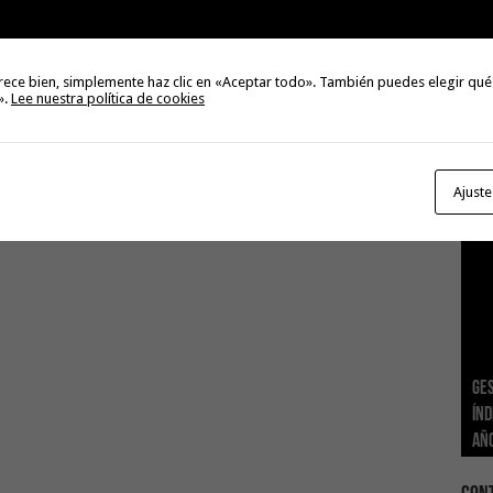
3
Val
Na
rece bien, simplemente haz clic en «Aceptar todo». También puedes elegir qué
3
».
Lee nuestra política de cookies
El 
tie
2
Ajuste
Ge
El 
Tra
Vis
San
Índ
POS
adh
viv
los
El 
añ
tr
Ca
ase
eco
Sa