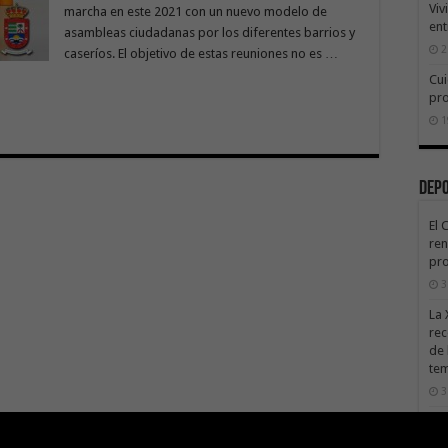
Viv
marcha en este 2021 con un nuevo modelo de
ent
asambleas ciudadanas por los diferentes barrios y
2
caseríos. El objetivo de estas reuniones no es …
Cui
pr
1
Dep
El 
ren
pro
3
La 
rec
de 
te
3
La 
sáb