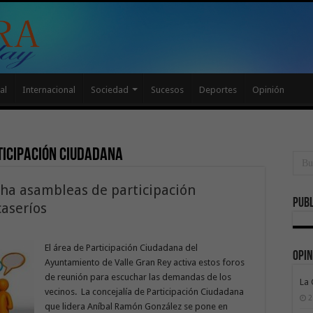
al
Internacional
Sociedad
Sucesos
Deportes
Opinión
icipación ciudadana
ha asambleas de participación
Publ
caseríos
El área de Participación Ciudadana del
Opin
Ayuntamiento de Valle Gran Rey activa estos foros
de reunión para escuchar las demandas de los
La
vecinos. La concejalía de Participación Ciudadana
2
que lidera Aníbal Ramón González se pone en