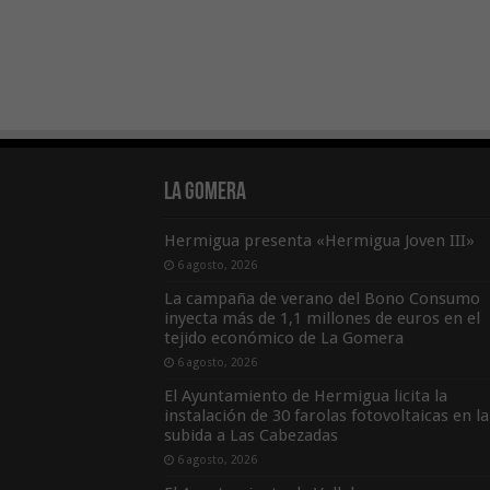
La Gomera
Hermigua presenta «Hermigua Joven III»
6 agosto, 2026
La campaña de verano del Bono Consumo
inyecta más de 1,1 millones de euros en el
tejido económico de La Gomera
6 agosto, 2026
El Ayuntamiento de Hermigua licita la
instalación de 30 farolas fotovoltaicas en la
subida a Las Cabezadas
6 agosto, 2026