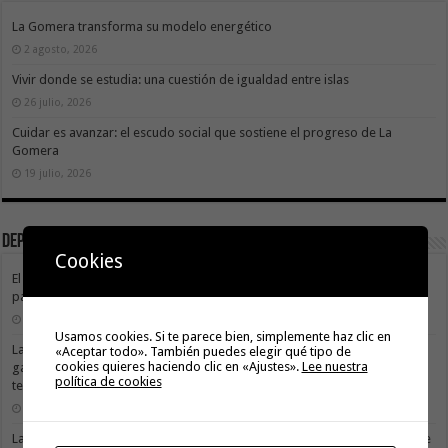
La Gomera transforma su modelo energético
2 agosto, 2026
Vivir donde se estudia: una cuestión de igualdad entre islas
26 julio, 2026
Cuidar es avanzar: el escudo social que sostiene el progreso de La
Gomera
19 julio, 2026
Deportes
Cookies
El Cabildo de La Gomera y el Costa Adeje Tenerife renuevan su alianza
para promocionar el producto local
3 agosto, 2026
Usamos cookies. Si te parece bien, simplemente haz clic en
La X Cicloturista Virgen del Carmen adapta su recorrido y horario para
«Aceptar todo». También puedes elegir qué tipo de
cookies quieres haciendo clic en «Ajustes».
Lee nuestra
garantizar la seguridad de los participantes ante la alerta por altas
política de cookies
temperaturas
31 julio, 2026
La X Cicloturista Virgen del Carmen recorrerá este sábado los paisajes de