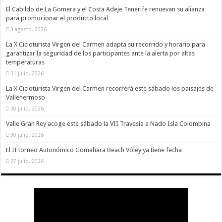
El Cabildo de La Gomera y el Costa Adeje Tenerife renuevan su alianza
para promocionar el producto local
3 agosto, 2026
La X Cicloturista Virgen del Carmen adapta su recorrido y horario para
garantizar la seguridad de los participantes ante la alerta por altas
temperaturas
31 julio, 2026
La X Cicloturista Virgen del Carmen recorrerá este sábado los paisajes de
Vallehermoso
30 julio, 2026
Valle Gran Rey acoge este sábado la VII Travesía a Nado Isla Colombina
30 julio, 2026
El II torneo Autonómico Gomahara Beach Vóley ya tiene fecha
27 julio, 2026