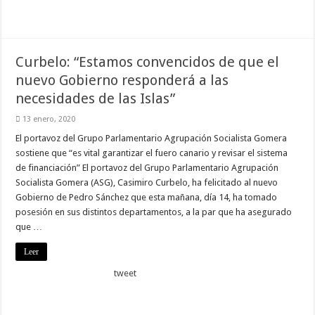
Necesarias
Estas
cookies no
son
Curbelo: “Estamos convencidos de que el
opcionales.
Son
nuevo Gobierno responderá a las
necesarias
necesidades de las Islas”
para que
funcione la
web.
13 enero, 2020
El portavoz del Grupo Parlamentario Agrupación Socialista Gomera
sostiene que “es vital garantizar el fuero canario y revisar el sistema
Estadísticas
de financiación” El portavoz del Grupo Parlamentario Agrupación
Para que
Socialista Gomera (ASG), Casimiro Curbelo, ha felicitado al nuevo
podamos
mejorar la
Gobierno de Pedro Sánchez que esta mañana, día 14, ha tomado
funcionalidad
posesión en sus distintos departamentos, a la par que ha asegurado
y estructura
de la web, en
que …
base a cómo
se usa la
Leer
web.
tweet
Experiencia
Para que