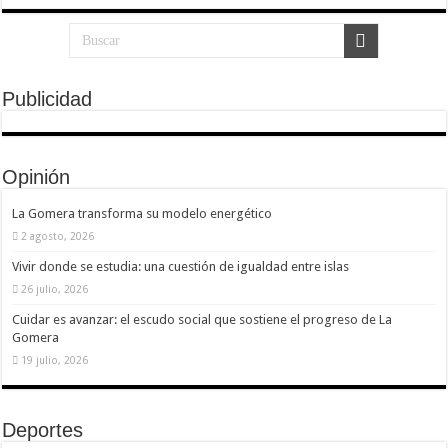
nuestra web
funcione lo
mejor posible
durante tu
visita. Si
rechaza estas
Publicidad
cookies,
algunas
funcionalidades
desaparecerán
de la web.
Opinión
La Gomera transforma su modelo energético
Marketing
2 agosto, 2026
Al compartir tus
intereses y
Vivir donde se estudia: una cuestión de igualdad entre islas
comportamiento
mientras visitas
26 julio, 2026
nuestro sitio,
aumentas la
Cuidar es avanzar: el escudo social que sostiene el progreso de La
posibilidad de
Gomera
ver contenido y
ofertas
19 julio, 2026
personalizados.
Deportes