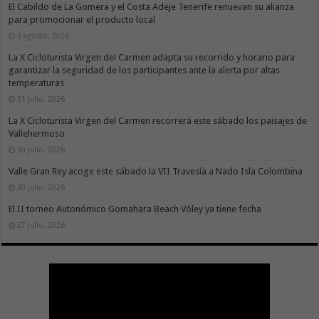
El Cabildo de La Gomera y el Costa Adeje Tenerife renuevan su alianza
para promocionar el producto local
3 agosto, 2026
La X Cicloturista Virgen del Carmen adapta su recorrido y horario para
garantizar la seguridad de los participantes ante la alerta por altas
temperaturas
31 julio, 2026
La X Cicloturista Virgen del Carmen recorrerá este sábado los paisajes de
Vallehermoso
30 julio, 2026
Valle Gran Rey acoge este sábado la VII Travesía a Nado Isla Colombina
30 julio, 2026
El II torneo Autonómico Gomahara Beach Vóley ya tiene fecha
27 julio, 2026