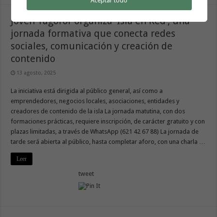
Aceptar todo
Joven Tagoror organiza ‘Isla en Red’, una
jornada formativa que conecta redes
sociales, comunicación y creación de
contenido
13 agosto, 2025
La iniciativa está dirigida al público general, así como a
emprendedores, negocios locales, asociaciones, entidades y
creadores de contenido de la isla La jornada matutina, con dos
formaciones prácticas, requiere inscripción, de carácter gratuito y con
plazas limitadas, a través de WhatsApp (621 42 67 88) La jornada de
tarde será abierta al público, hasta completar aforo, con una charla …
Leer
tweet