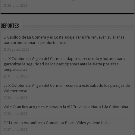
26 julio, 2026
Deportes
El Cabildo de La Gomera y el Costa Adeje Tenerife renuevan su alianza
para promocionar el producto local
3 agosto, 2026
La X Cicloturista Virgen del Carmen adapta su recorrido y horario para
garantizar la seguridad de los participantes ante la alerta por altas
temperaturas
31 julio, 2026
La X Cicloturista Virgen del Carmen recorrerá este sábado los paisajes de
Vallehermoso
30 julio, 2026
Valle Gran Rey acoge este sábado la VII Travesía a Nado Isla Colombina
30 julio, 2026
El II torneo Autonómico Gomahara Beach Vóley ya tiene fecha
27 julio, 2026