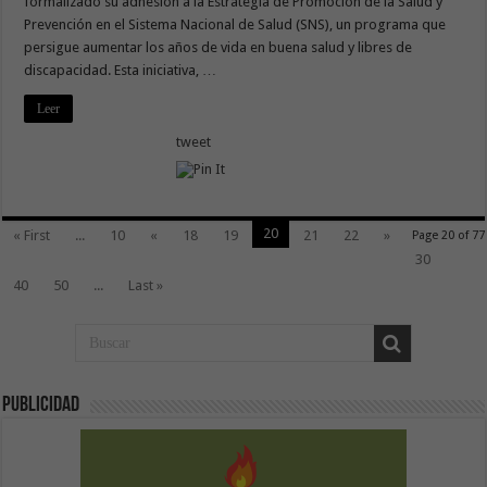
formalizado su adhesión a la Estrategia de Promoción de la Salud y
Prevención en el Sistema Nacional de Salud (SNS), un programa que
persigue aumentar los años de vida en buena salud y libres de
discapacidad. Esta iniciativa, …
Leer
tweet
20
« First
...
10
«
18
19
21
22
»
Page 20 of 77
30
40
50
...
Last »
Publicidad