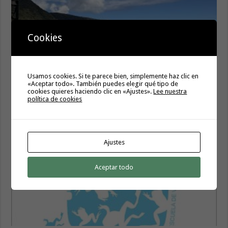
Cookies
Usamos cookies. Si te parece bien, simplemente haz clic en
«Aceptar todo». También puedes elegir qué tipo de
El Ayuntamiento de Hermigua licita la instalación de 30
cookies quieres haciendo clic en «Ajustes».
Lee nuestra
farolas fotovoltaicas en la subida a Las Cabezadas
política de cookies
6 agosto, 2026
Ajustes
Aceptar todo