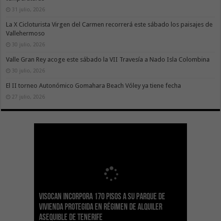
31 julio, 2026
La X Cicloturista Virgen del Carmen recorrerá este sábado los paisajes de
Vallehermoso
30 julio, 2026
Valle Gran Rey acoge este sábado la VII Travesía a Nado Isla Colombina
30 julio, 2026
El II torneo Autonómico Gomahara Beach Vóley ya tiene fecha
27 julio, 2026
Visocan incorpora 170 pisos a su parque de
Sanidad refuerza la capacidad diagnóstica de
Transición despliega un sistema fotovoltaico
La ESSSCAN inicia la formación en primeros
El Gobierno de Canarias concede ayudas por
vivienda protegida en régimen de alquiler
los centros de salud con el impulso de la
El Gobierno de Canarias convoca el Concurso de
autónomo en los edificios del Parque Nacional
auxilios para árbitros deportivos dentro del
valor de 1,19M€ a las Cofradías de Pescadores
asequible de Tenerife
ecografía clínica
Sal Marina Agrocanarias 2026
del Teide
Proyecto Ganar
para sufragar sus gastos corrientes