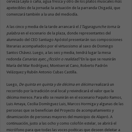
cerveza Layla o caña, agua fresca y otro de los platos musicales más
apetecibles de la jornada: la actuación de la parranda Chigadá, que
comenzará también a la una del mediodía.
A las cinco y media de la tarde arrancará el
I Tagaragunche toma la
palabra
en el escenario de la plaza, donde representantes del
alumnado del CEO Santiago Apóstol presentarán sus composiciones
literarias acompañados por el virtuosismo al saxo de Domingo
Santos Chávez. Luego, a las seis y media, tendrá lugar la mesa
redonda
Canarias ayer, ¿ficción o realidad?
En la que se reunirán
María del Mar Rodríguez, Montserrat Cano, Roberto Padrón
Velázquez y Rubén Antonio Cubas Castilla.
Luego,
De quinta en quinta y de décima en décima
realizará un
recorrido por la tradición oral local y reivindicará el valor que la
décima merece. Para ello se reunirán en el escenario Paquito Ramos,
Luis Amaya, Cecilia Domínguez Luis, Marcos Hormiga y algunas de las
personas que se benefician del Proyecto de acompañamiento y
dinamización de personas mayores del municipio de Alajeró. A
continuación, justo a las ocho y como colofón estelar, se abrirá el
micrófono para que todas las voces poéticas que deseen deleitar a