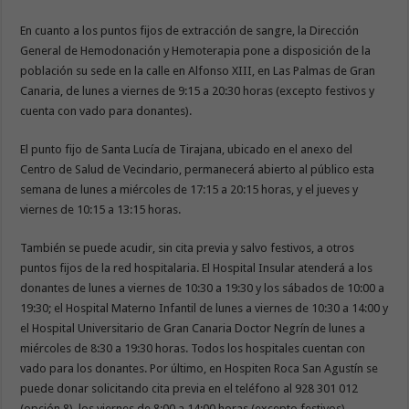
En cuanto a los puntos fijos de extracción de sangre, la Dirección
General de Hemodonación y Hemoterapia pone a disposición de la
población su sede en la calle en Alfonso XIII, en Las Palmas de Gran
Canaria, de lunes a viernes de 9:15 a 20:30 horas (excepto festivos y
cuenta con vado para donantes).
El punto fijo de Santa Lucía de Tirajana, ubicado en el anexo del
Centro de Salud de Vecindario, permanecerá abierto al público esta
semana de lunes a miércoles de 17:15 a 20:15 horas, y el jueves y
viernes de 10:15 a 13:15 horas.
También se puede acudir, sin cita previa y salvo festivos, a otros
puntos fijos de la red hospitalaria. El Hospital Insular atenderá a los
donantes de lunes a viernes de 10:30 a 19:30 y los sábados de 10:00 a
19:30; el Hospital Materno Infantil de lunes a viernes de 10:30 a 14:00 y
el Hospital Universitario de Gran Canaria Doctor Negrín de lunes a
miércoles de 8:30 a 19:30 horas. Todos los hospitales cuentan con
vado para los donantes. Por último, en Hospiten Roca San Agustín se
puede donar solicitando cita previa en el teléfono al 928 301 012
(opción 8), los viernes de 8:00 a 14:00 horas (excepto festivos).