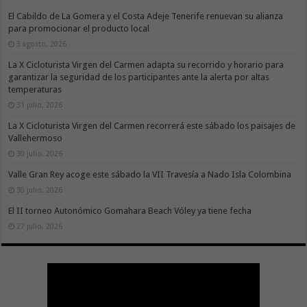
El Cabildo de La Gomera y el Costa Adeje Tenerife renuevan su alianza
para promocionar el producto local
3 agosto, 2026
La X Cicloturista Virgen del Carmen adapta su recorrido y horario para
garantizar la seguridad de los participantes ante la alerta por altas
temperaturas
31 julio, 2026
La X Cicloturista Virgen del Carmen recorrerá este sábado los paisajes de
Vallehermoso
30 julio, 2026
Valle Gran Rey acoge este sábado la VII Travesía a Nado Isla Colombina
30 julio, 2026
El II torneo Autonómico Gomahara Beach Vóley ya tiene fecha
27 julio, 2026