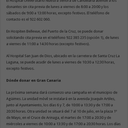
El Hospital Universitario Nuestra Señora de Candelaria atiende a los
donantes sin cita previa de lunes a viernes de 8:00 a 20:00 y los
sábados de 9:00 a 13:00 horas, excepto festivos. El teléfono de
contacto es el 922 602 060.
En Hospiten Bellevue, del Puerto de la Cruz, se puede donar
solicitando cita previa en el teléfono 922 385 235 (opción 1), de lunes
a viernes de 11:00 a 14:30 horas (excepto festivos).
Al Hospital San Juan de Dios, ubicado en la carretera de Santa Cruz La
Laguna, se puede acudir de lunes a viernes de 10:30 a 12:30 horas,
excepto festivos.
Dónde donar en Gran Canaria
La próxima semana dará comienzo una campaña en el municipio de
Agüimes. La unidad móvil se instalará en la avenida Joaquín Artiles,
junto al Ayuntamiento, los días 6 y 7, de 10:00 a 13:30 y de 17:00 a
20:30 horas. Otra unidad se situará del 7 al 10 de julio, en la plaza 1º
de Mayo, en el Cruce de Arinaga, el martes de 17:00 a 20:30 y de
miércoles a viernes de 10:00 a 13:30 y de 17:00 a 20:30 horas. Los días