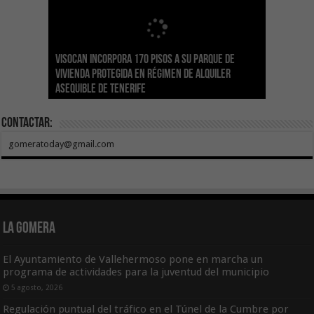
Visocan incorpora 170 pisos a su parque de
Sanidad refuerza la capacidad diagnóstica de
Transición despliega un sistema fotovoltaico
La ESSSCAN inicia la formación en primeros
El Gobierno de Canarias concede ayudas por
vivienda protegida en régimen de alquiler
los centros de salud con el impulso de la
El Gobierno de Canarias convoca el Concurso de
autónomo en los edificios del Parque Nacional
auxilios para árbitros deportivos dentro del
valor de 1,19M€ a las Cofradías de Pescadores
asequible de Tenerife
ecografía clínica
Sal Marina Agrocanarias 2026
del Teide
Proyecto Ganar
para sufragar sus gastos corrientes
Contactar:
gomeratoday@gmail.com
La Gomera
El Ayuntamiento de Vallehermoso pone en marcha un
programa de actividades para la juventud del municipio
5 agosto, 2026
Regulación puntual del tráfico en el Túnel de la Cumbre por