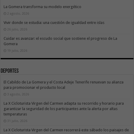
La Gomera transforma su modelo energético
2 agosto, 2026
Vivir donde se estudia: una cuestión de igualdad entre islas
26 julio, 2026
Cuidar es avanzar: el escudo social que sostiene el progreso de La
Gomera
19 julio, 2026
Deportes
El Cabildo de La Gomera y el Costa Adeje Tenerife renuevan su alianza
para promocionar el producto local
3 agosto, 2026
La X Cicloturista Virgen del Carmen adapta su recorrido y horario para
garantizar la seguridad de los participantes ante la alerta por altas
temperaturas
31 julio, 2026
La X Cicloturista Virgen del Carmen recorrerá este sábado los paisajes de