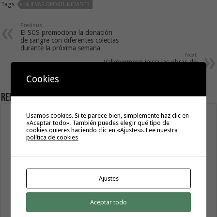
Tags
NUEVAS OPORTUNIDADES
Previous
El SCS promociona la donación
de sangre con diferentes colectas
durante la próxima semana
Next
Vallehermoso inicia las obras de
mejora del Campo de Fútbol de
Cookies
Las Manchas
Related Articles
Usamos cookies. Si te parece bien, simplemente haz clic en
«Aceptar todo». También puedes elegir qué tipo de
cookies quieres haciendo clic en «Ajustes».
Lee nuestra
política de cookies
Ajustes
Aceptar todo