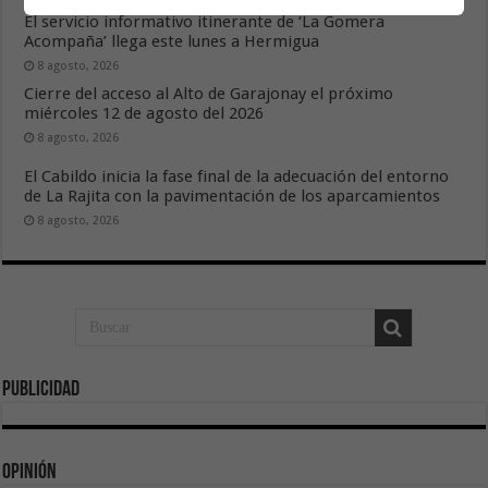
El servicio informativo itinerante de ‘La Gomera
Acompaña’ llega este lunes a Hermigua
8 agosto, 2026
Cierre del acceso al Alto de Garajonay el próximo
miércoles 12 de agosto del 2026
8 agosto, 2026
El Cabildo inicia la fase final de la adecuación del entorno
de La Rajita con la pavimentación de los aparcamientos
8 agosto, 2026
Publicidad
Opinión