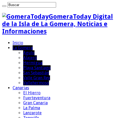
GomeraToday Digital
de la Isla de La Gomera, Noticias e
Informaciones
Inicio
La Gomera
Agulo
Alajeró
Hermigua
Playa Santiago
San Sebastián
Valle Gran Rey
Vallehermoso
Canarias
El Hierro
Fuerteventura
Gran Canaria
La Palma
Lanzarote
Tenerife