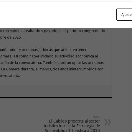
enciones, ayudas, ingresos o recursos destinados a la misma
ones o entidades públicas o privadas, siempre que la
Ajuste
 del importe de la actuación subvencionada.
eberán haberse realizado y pagado en el periodo comprendido
mbre de 2025.
autónomos y personas jurídicas que acrediten tener
a Gomera, así como haber iniciado su actividad económica al
cación de la convocatoria. También podrán optar las personas
 en La Gomera durante, al menos, dos años ininterrumpidos con
onvocatoria.
Next
El Cabildo presenta al sector
turístico insular la Estrategia de
Sostenibilidad Turística a 2030