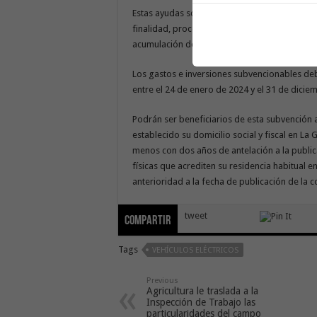
Estas ayudas son compatibles con otras subv
finalidad, procedentes de otras Administraci
acumulación de las mismas no supere el 100%
Los gastos e inversiones subvencionables d
entre el 24 de enero de 2024 y el 31 de dicie
Podrán ser beneficiarios de esta subvención 
establecido su domicilio social y fiscal en L
menos con dos años de antelación a la publi
físicas que acrediten su residencia habitual
anterioridad a la fecha de publicación de la c
tweet
Compartir
Tags
VEHÍCULOS ELÉCTRICOS
Previous
Agricultura le traslada a la
Inspección de Trabajo las
particularidades del campo