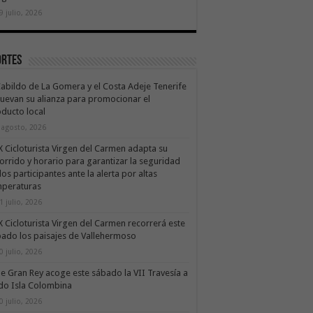
9 julio, 2026
ortes
Cabildo de La Gomera y el Costa Adeje Tenerife
uevan su alianza para promocionar el
ducto local
 agosto, 2026
X Cicloturista Virgen del Carmen adapta su
orrido y horario para garantizar la seguridad
los participantes ante la alerta por altas
mperaturas
1 julio, 2026
X Cicloturista Virgen del Carmen recorrerá este
ado los paisajes de Vallehermoso
0 julio, 2026
le Gran Rey acoge este sábado la VII Travesía a
do Isla Colombina
0 julio, 2026