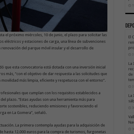
1
Dep
 el próximo miércoles, 10 de junio, el plazo para solicitar las
El 
os eléctricos y estaciones de carga, una línea de subvenciones
ren
pro
a renovación del parque móvil insular y el desarrollo de
3
La 
rdó que esta convocatoria está dotada con una inversión inicial
rec
ros más, “con el objetivo de dar respuesta a las solicitudes que
de 
te
movilidad más limpia, eficiente y respetuosa con el entorno”.
3
rofesionales que cumplan con los requisitos establecidos a
La 
ón del plazo. “Estas ayudas son una herramienta más para
sáb
sporte sostenibles, reduciendo emisiones y favoreciendo el
3
arga en La Gomera”, señaló.
Val
Na
 actuación. La primera contempla ayudas para la adquisición de
3
de hasta 12.000 euros para la compra de turismos, furgonetas