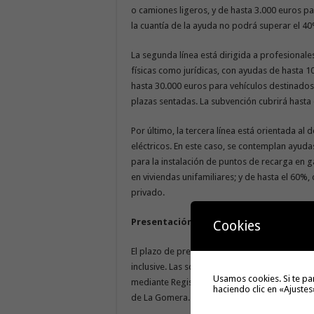
o camiones ligeros, y de hasta 3.000 euros pa
la cuantía de la ayuda no podrá superar el 4
La segunda línea está dirigida a profesionale
físicas como jurídicas, con ayudas de hasta 1
hasta 30.000 euros para vehículos destinados
plazas sentadas. La subvención cubrirá hasta 
Por último, la tercera línea está orientada al
eléctricos. En este caso, se contemplan ayud
para la instalación de puntos de recarga en g
en viviendas unifamiliares; y de hasta el 60%,
privado.
Presentación de solicitudes
Cookies
El plazo de presentación de solicitudes perma
inclusive. Las solicitudes deberán formalizars
Usamos cookies. Si te pa
mediante Registro de Entrada presencial o de 
haciendo clic en «Ajustes
de La Gomera.