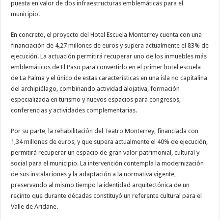
puesta en valor de dos infraestructuras emblemáticas para el
nuestra web
funcione lo
municipio.
mejor posible
durante tu
En concreto, el proyecto del Hotel Escuela Monterrey cuenta con una
visita. Si
rechaza estas
financiación de 4,27 millones de euros y supera actualmente el 83% de
cookies,
ejecución. La actuación permitirá recuperar uno de los inmuebles más
algunas
funcionalidades
emblemáticos de El Paso para convertirlo en el primer hotel escuela
desaparecerán
de La Palma y el único de estas características en una isla no capitalina
de la web.
del archipiélago, combinando actividad alojativa, formación
especializada en turismo y nuevos espacios para congresos,
Marketing
conferencias y actividades complementarias.
Al compartir tus
intereses y
Por su parte, la rehabilitación del Teatro Monterrey, financiada con
comportamiento
mientras visitas
1,34 millones de euros, y que supera actualmente el 40% de ejecución,
nuestro sitio,
permitirá recuperar un espacio de gran valor patrimonial, cultural y
aumentas la
posibilidad de
social para el municipio. La intervención contempla la modernización
ver contenido y
de sus instalaciones y la adaptación a la normativa vigente,
ofertas
personalizados.
preservando al mismo tiempo la identidad arquitectónica de un
recinto que durante décadas constituyó un referente cultural para el
Valle de Aridane.