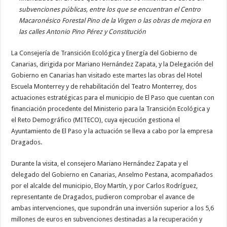
subvenciones públicas, entre los que se encuentran el Centro
Necesarias
Macaronésico Forestal Pino de la Virgen o las obras de mejora en
Estas
cookies no
las calles Antonio Pino Pérez y Constitución
son
opcionales.
La Consejería de Transición Ecológica y Energía del Gobierno de
Son
necesarias
Canarias, dirigida por Mariano Hernández Zapata, y la Delegación del
para que
Gobierno en Canarias han visitado este martes las obras del Hotel
funcione la
web.
Escuela Monterrey y de rehabilitación del Teatro Monterrey, dos
actuaciones estratégicas para el municipio de El Paso que cuentan con
financiación procedente del Ministerio para la Transición Ecológica y
Estadísticas
el Reto Demográfico (MITECO), cuya ejecución gestiona el
Para que
Ayuntamiento de El Paso y la actuación se lleva a cabo por la empresa
podamos
mejorar la
Dragados.
funcionalidad
y estructura
de la web, en
Durante la visita, el consejero Mariano Hernández Zapata y el
base a cómo
delegado del Gobierno en Canarias, Anselmo Pestana, acompañados
se usa la
web.
por el alcalde del municipio, Eloy Martín, y por Carlos Rodríguez,
representante de Dragados, pudieron comprobar el avance de
ambas intervenciones, que supondrán una inversión superior a los 5,6
Experiencia
millones de euros en subvenciones destinadas a la recuperación y
Para que