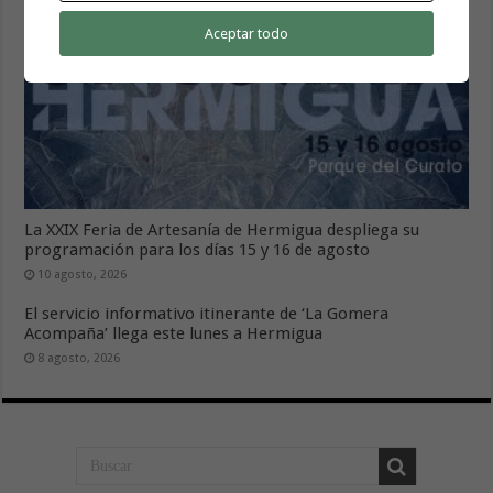
Aceptar todo
La XXIX Feria de Artesanía de Hermigua despliega su
programación para los días 15 y 16 de agosto
10 agosto, 2026
El servicio informativo itinerante de ‘La Gomera
Acompaña’ llega este lunes a Hermigua
8 agosto, 2026