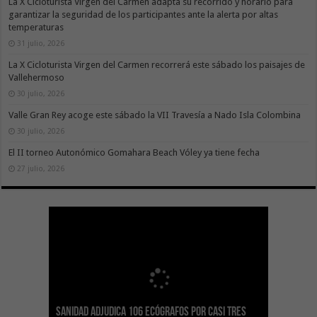
La X Cicloturista Virgen del Carmen adapta su recorrido y horario para
garantizar la seguridad de los participantes ante la alerta por altas
temperaturas
31 julio, 2026
La X Cicloturista Virgen del Carmen recorrerá este sábado los paisajes de
Vallehermoso
30 julio, 2026
Valle Gran Rey acoge este sábado la VII Travesía a Nado Isla Colombina
30 julio, 2026
El II torneo Autonómico Gomahara Beach Vóley ya tiene fecha
27 julio, 2026
Sanidad adjudica 106 ecógrafos por casi tres
Gesplan logra la máxima puntuación en el
El Gobierno canario concede ayudas del
Transición Ecológica coordina con Ashotel su
Visocan incorpora 170 pisos a su parque de
Sanidad refuerza la capacidad diagnóstica de