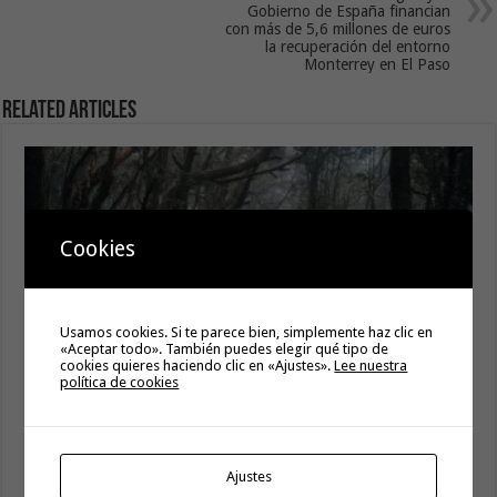
Gobierno de España financian
con más de 5,6 millones de euros
la recuperación del entorno
Monterrey en El Paso
Related Articles
Cookies
Usamos cookies. Si te parece bien, simplemente haz clic en
«Aceptar todo». También puedes elegir qué tipo de
cookies quieres haciendo clic en «Ajustes».
Lee nuestra
política de cookies
El Cabildo rebaja a grado 0 las medidas preventivas por
riesgo de incendios forestales
10 agosto, 2026
Ajustes