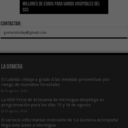
millones de euros para varios hospitales del
Índice de Transparencia de Canarias por cuarto
POSEICAN-Pesca al sector por valor de 7,09 M€
adhesión a la Red de Refugios Climáticos de
vivienda protegida en régimen de alquiler
los centros de salud con el impulso de la
SCS
año consecutivo
tras aumentar las cuantías
Canarias
asequible de Tenerife
ecografía clínica
Contactar:
gomeratoday@gmail.com
La Gomera
El Cabildo rebaja a grado 0 las medidas preventivas por
riesgo de incendios forestales
10 agosto, 2026
La XXIX Feria de Artesanía de Hermigua despliega su
programación para los días 15 y 16 de agosto
10 agosto, 2026
El servicio informativo itinerante de ‘La Gomera Acompaña’
llega este lunes a Hermigua