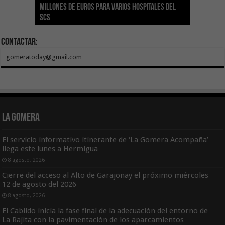
millones de euros para varios hospitales del
Índice de Transparencia de Canarias por cuarto
POSEICAN-Pesca al sector por valor de 7,09 M€
adhesión a la Red de Refugios Climáticos de
vivienda protegida en régimen de alquiler
los centros de salud con el impulso de la
SCS
año consecutivo
tras aumentar las cuantías
Canarias
asequible de Tenerife
ecografía clínica
Contactar:
gomeratoday@gmail.com
La Gomera
El servicio informativo itinerante de ‘La Gomera Acompaña’
llega este lunes a Hermigua
8 agosto, 2026
Cierre del acceso al Alto de Garajonay el próximo miércoles
12 de agosto del 2026
8 agosto, 2026
El Cabildo inicia la fase final de la adecuación del entorno de
La Rajita con la pavimentación de los aparcamientos