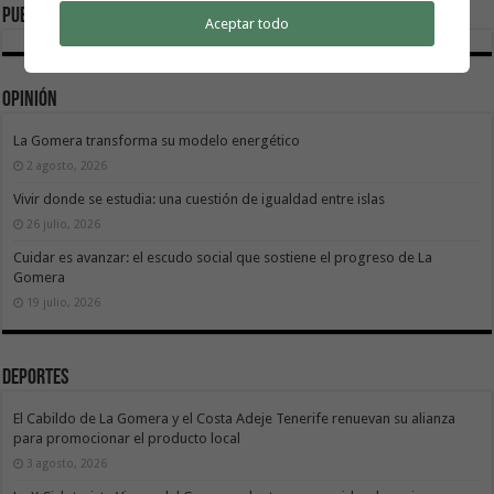
Publicidad
Aceptar todo
Opinión
La Gomera transforma su modelo energético
2 agosto, 2026
Vivir donde se estudia: una cuestión de igualdad entre islas
26 julio, 2026
Cuidar es avanzar: el escudo social que sostiene el progreso de La
Gomera
19 julio, 2026
Deportes
El Cabildo de La Gomera y el Costa Adeje Tenerife renuevan su alianza
para promocionar el producto local
3 agosto, 2026