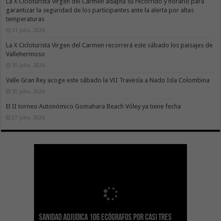
La X Cicloturista Virgen del Carmen adapta su recorrido y horario para
garantizar la seguridad de los participantes ante la alerta por altas
temperaturas
31 julio, 2026
La X Cicloturista Virgen del Carmen recorrerá este sábado los paisajes de
Vallehermoso
30 julio, 2026
Valle Gran Rey acoge este sábado la VII Travesía a Nado Isla Colombina
30 julio, 2026
El II torneo Autonómico Gomahara Beach Vóley ya tiene fecha
27 julio, 2026
Sanidad adjudica 106 ecógrafos por casi tres
Gesplan logra la máxima puntuación en el
El Gobierno canario concede ayudas del
Transición Ecológica coordina con Ashotel su
Visocan incorpora 170 pisos a su parque de
Sanidad refuerza la capacidad diagnóstica de