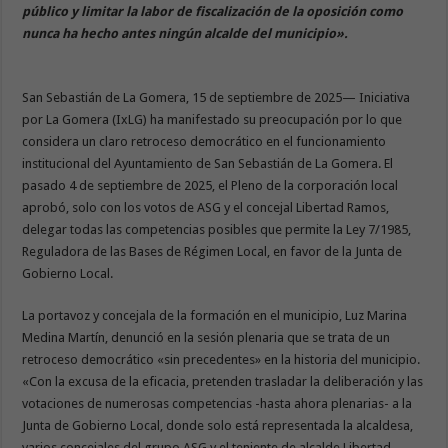
público y limitar la labor de fiscalización de la oposición como
nunca ha hecho antes ningún alcalde del municipio».
San Sebastián de La Gomera, 15 de septiembre de 2025— Iniciativa
por La Gomera (IxLG) ha manifestado su preocupación por lo que
considera un claro retroceso democrático en el funcionamiento
institucional del Ayuntamiento de San Sebastián de La Gomera. El
pasado 4 de septiembre de 2025, el Pleno de la corporación local
aprobó, solo con los votos de ASG y el concejal Libertad Ramos,
delegar todas las competencias posibles que permite la Ley 7/1985,
Reguladora de las Bases de Régimen Local, en favor de la Junta de
Gobierno Local.
La portavoz y concejala de la formación en el municipio, Luz Marina
Medina Martín, denunció en la sesión plenaria que se trata de un
retroceso democrático «sin precedentes» en la historia del municipio.
«Con la excusa de la eficacia, pretenden trasladar la deliberación y las
votaciones de numerosas competencias -hasta ahora plenarias- a la
Junta de Gobierno Local, donde solo está representada la alcaldesa,
varios concejales del grupo ASG y el teniente de alcalde Libertad