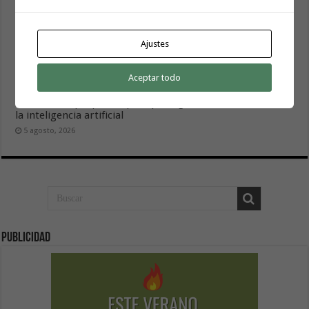
Ajustes
Aceptar todo
Iniciativa por La Gomera (IxLG) celebra el respaldo del
Cabildo a su propuesta para proteger el talento frente a
la inteligencia artificial
5 agosto, 2026
Publicidad