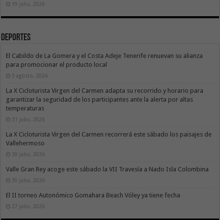
19 julio, 2026
Deportes
El Cabildo de La Gomera y el Costa Adeje Tenerife renuevan su alianza
para promocionar el producto local
3 agosto, 2026
La X Cicloturista Virgen del Carmen adapta su recorrido y horario para
garantizar la seguridad de los participantes ante la alerta por altas
temperaturas
31 julio, 2026
La X Cicloturista Virgen del Carmen recorrerá este sábado los paisajes de
Vallehermoso
30 julio, 2026
Valle Gran Rey acoge este sábado la VII Travesía a Nado Isla Colombina
30 julio, 2026
El II torneo Autonómico Gomahara Beach Vóley ya tiene fecha
27 julio, 2026