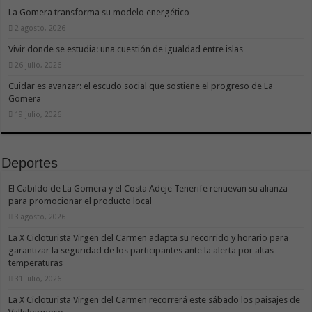
La Gomera transforma su modelo energético
2 agosto, 2026
Vivir donde se estudia: una cuestión de igualdad entre islas
26 julio, 2026
Cuidar es avanzar: el escudo social que sostiene el progreso de La
Gomera
19 julio, 2026
Deportes
El Cabildo de La Gomera y el Costa Adeje Tenerife renuevan su alianza
para promocionar el producto local
3 agosto, 2026
La X Cicloturista Virgen del Carmen adapta su recorrido y horario para
garantizar la seguridad de los participantes ante la alerta por altas
temperaturas
31 julio, 2026
La X Cicloturista Virgen del Carmen recorrerá este sábado los paisajes de