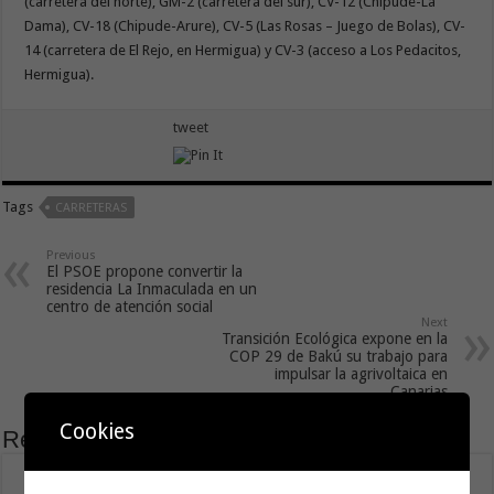
(carretera del norte), GM-2 (carretera del sur), CV-12 (Chipude-La
Dama), CV-18 (Chipude-Arure), CV-5 (Las Rosas – Juego de Bolas), CV-
14 (carretera de El Rejo, en Hermigua) y CV-3 (acceso a Los Pedacitos,
Hermigua).
tweet
Tags
CARRETERAS
Previous
El PSOE propone convertir la
residencia La Inmaculada en un
centro de atención social
Next
Transición Ecológica expone en la
COP 29 de Bakú su trabajo para
impulsar la agrivoltaica en
Canarias
Cookies
Related Articles