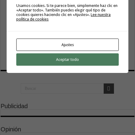
El Cabildo abre a la ciudadanía la elaboración del Plan
Usamos cookies. Si te parece bien, simplemente haz clic en
Estratégico de Igualdad y Políticas de Género 2027-2030
«Aceptar todo». También puedes elegir qué tipo de
7 agosto, 2026
cookies quieres haciendo clic en «Ajustes».
Lee nuestra
política de cookies
Hermigua presenta «Hermigua Joven III»
6 agosto, 2026
La campaña de verano del Bono Consumo inyecta más de
Ajustes
1,1 millones de euros en el tejido económico de La
Gomera
6 agosto, 2026
Aceptar todo
Publicidad
Opinión