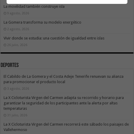
La movilidad también construye isla
9 agosto, 2026
La Gomera transforma su modelo energético
2 agosto, 2026
Vivir donde se estudia: una cuestión de igualdad entre islas
26 julio, 2026
Deportes
El Cabildo de La Gomera y el Costa Adeje Tenerife renuevan su alianza
para promocionar el producto local
3 agosto, 2026
La X Cicloturista Virgen del Carmen adapta su recorrido y horario para
garantizar la seguridad de los participantes ante la alerta por altas
temperaturas
31 julio, 2026
La X Cicloturista Virgen del Carmen recorrerá este sábado los paisajes de
Vallehermoso