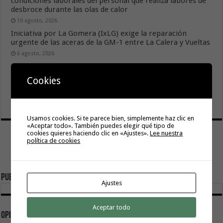
condiciones laborales del personal que realiza labores de
desbroce durante las olas de calor
10 agosto, 2026
Iniciativa por La Gomera (IxLG) exige la reparación
urgente de las aceras de la GM-1 entre La Calera y Vueltas
6 agosto, 2026
El grupo insular del PSOE demanda una programación
Cookies
regular anual para el Auditorio que incluya los meses de
verano
6 agosto, 2026
Usamos cookies. Si te parece bien, simplemente haz clic en
«Aceptar todo». También puedes elegir qué tipo de
cookies quieres haciendo clic en «Ajustes».
Lee nuestra
política de cookies
Publicidad
Ajustes
Aceptar todo
Opinión