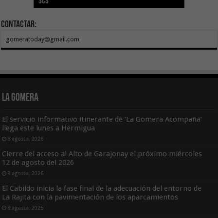
SCS
año consecutivo
tras aumentar las cuantías
Canarias
asequible de Tenerife
ecografía clínica
Contactar:
gomeratoday@gmail.com
La Gomera
El servicio informativo itinerante de ‘La Gomera Acompaña’
llega este lunes a Hermigua
8 agosto, 2026
Cierre del acceso al Alto de Garajonay el próximo miércoles
12 de agosto del 2026
8 agosto, 2026
El Cabildo inicia la fase final de la adecuación del entorno de
La Rajita con la pavimentación de los aparcamientos
8 agosto, 2026