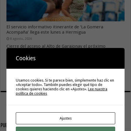
El servicio informativo itinerante de ‘La Gomera
Acompaña’ llega este lunes a Hermigua
8 agosto, 2026
Cierre del acceso al Alto de Garajonay el próximo
miércoles 12 de agosto del 2026
Cookies
8 agosto, 2026
El Cabildo inicia la fase final de la adecuación del entorno
de La Rajita con la pavimentación de los aparcamientos
Usamos cookies. Si te parece bien, simplemente haz clic en
8 agosto, 2026
«Aceptar todo». También puedes elegir qué tipo de
cookies quieres haciendo clic en «Ajustes».
Lee nuestra
política de cookies
Ajustes
Publicidad