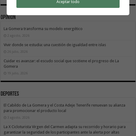
Aceptar todo
Opinión
La Gomera transforma su modelo energético
2 agosto, 2026
Vivir donde se estudia: una cuestión de igualdad entre islas
26 julio, 2026
Cuidar es avanzar: el escudo social que sostiene el progreso de La
Gomera
19 julio, 2026
Deportes
El Cabildo de La Gomera y el Costa Adeje Tenerife renuevan su alianza
para promocionar el producto local
3 agosto, 2026
La X Cicloturista Virgen del Carmen adapta su recorrido y horario para
garantizar la seguridad de los participantes ante la alerta por altas