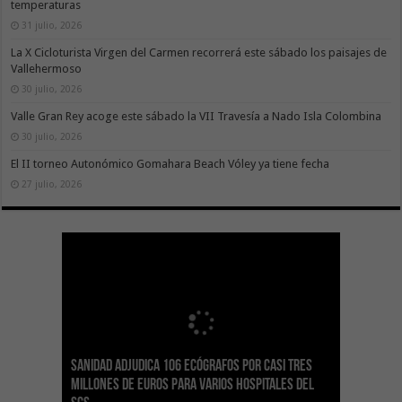
temperaturas
31 julio, 2026
La X Cicloturista Virgen del Carmen recorrerá este sábado los paisajes de
Vallehermoso
30 julio, 2026
Valle Gran Rey acoge este sábado la VII Travesía a Nado Isla Colombina
30 julio, 2026
El II torneo Autonómico Gomahara Beach Vóley ya tiene fecha
27 julio, 2026
Sanidad adjudica 106 ecógrafos por casi tres
Gesplan logra la máxima puntuación en el
El Gobierno canario concede ayudas del
Transición Ecológica coordina con Ashotel su
Visocan incorpora 170 pisos a su parque de
Sanidad refuerza la capacidad diagnóstica de
millones de euros para varios hospitales del
Índice de Transparencia de Canarias por cuarto
POSEICAN-Pesca al sector por valor de 7,09 M€
adhesión a la Red de Refugios Climáticos de
vivienda protegida en régimen de alquiler
los centros de salud con el impulso de la