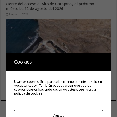
Cierre del acceso al Alto de Garajonay el próximo
miércoles 12 de agosto del 2026
8 agosto, 2026
Cookies
El Cabildo inicia la fase final de la adecuación del entorno
Usamos cookies. Si te parece bien, simplemente haz clic en
de La Rajita con la pavimentación de los aparcamientos
«Aceptar todo». También puedes elegir qué tipo de
cookies quieres haciendo clic en «Ajustes».
Lee nuestra
8 agosto, 2026
política de cookies
Ajustes