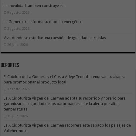
La movilidad también construye isla
9 agosto, 2026
La Gomera transforma su modelo energético
2 agosto, 2026
Vivir donde se estudia: una cuestión de igualdad entre islas
26 julio, 2026
Deportes
El Cabildo de La Gomera y el Costa Adeje Tenerife renuevan su alianza
para promocionar el producto local
3 agosto, 2026
La X Cicloturista Virgen del Carmen adapta su recorrido y horario para
garantizar la seguridad de los participantes ante la alerta por altas
temperaturas
31 julio, 2026
La X Cicloturista Virgen del Carmen recorrerá este sábado los paisajes de
Vallehermoso