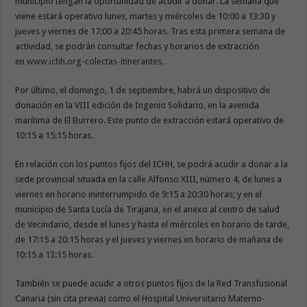
municipio tengan la oportunidad de acudir a donar. La semana que
viene estará operativo lunes, martes y miércoles de 10:00 a 13:30 y
jueves y viernes de 17:00 a 20:45 horas. Tras esta primera semana de
actividad, se podrán consultar fechas y horarios de extracción
en
www.ichh.org-colectas-itinerantes
.
Por último, el domingo, 1 de septiembre, habrá un dispositivo de
donación en la VIII edición de Ingenio Solidario, en la avenida
marítima de El Burrero. Este punto de extracción estará operativo de
10:15 a 15:15 horas.
En relación con los puntos fijos del ICHH, se podrá acudir a donar a la
sede provincial situada en la calle Alfonso XIII, número 4, de lunes a
viernes en horario ininterrumpido de 9:15 a 20:30 horas; y en el
municipio de Santa Lucía de Tirajana, en el anexo al centro de salud
de Vecindario, desde el lunes y hasta el miércoles en horario de tarde,
de 17:15 a 20:15 horas y el jueves y viernes en horario de mañana de
10:15 a 13:15 horas.
También se puede acudir a otros puntos fijos de la Red Transfusional
Canaria (sin cita previa) como el Hospital Universitario Materno-