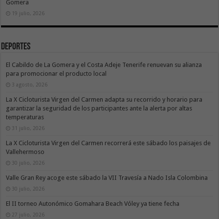
Gomera
19 julio, 2026
Deportes
El Cabildo de La Gomera y el Costa Adeje Tenerife renuevan su alianza
para promocionar el producto local
3 agosto, 2026
La X Cicloturista Virgen del Carmen adapta su recorrido y horario para
garantizar la seguridad de los participantes ante la alerta por altas
temperaturas
31 julio, 2026
La X Cicloturista Virgen del Carmen recorrerá este sábado los paisajes de
Vallehermoso
30 julio, 2026
Valle Gran Rey acoge este sábado la VII Travesía a Nado Isla Colombina
30 julio, 2026
El II torneo Autonómico Gomahara Beach Vóley ya tiene fecha
27 julio, 2026