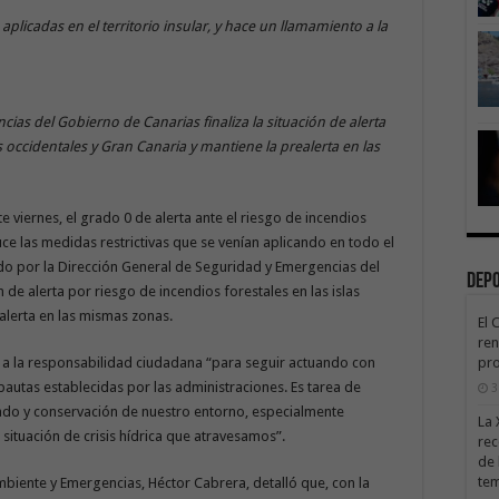
 aplicadas en el territorio insular, y hace un llamamiento a la
ias del Gobierno de Canarias finaliza la situación de alerta
as occidentales y Gran Canaria y mantiene la prealerta en las
te viernes, el grado 0 de alerta ante el riesgo de incendios
uce las medidas restrictivas que se venían aplicando en todo el
cido por la Dirección General de Seguridad y Emergencias del
Dep
n de alerta por riesgo de incendios forestales en las islas
alerta en las mismas zonas.
El 
ren
ló a la responsabilidad ciudadana “para seguir actuando con
pro
autas establecidas por las administraciones. Es tarea de
3
ado y conservación de nuestro entorno, especialmente
La 
 situación de crisis hídrica que atravesamos”.
rec
de 
te
mbiente y Emergencias, Héctor Cabrera, detalló que, con la