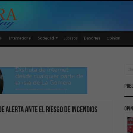
al
Internacional
Sociedad
Sucesos
Deportes
Opinión
Publ
Opin
de alerta ante el riesgo de incendios