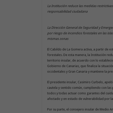
La Institución reduce las medidas restrictivas
responsabilidad ciudadana
La Dirección General de Seguridad y Emergenc
por riesgo de incendios forestales en las isl
mismas zonas
El Cabildo de La Gomera activa, a partir de es
forestales. De esta manera, la Institución red
territorio insular, de acuerdo con lo estable
Gobierno de Canarias, que finaliza la situació
occidentales y Gran Canaria y mantiene la pre
El presidente insular, Casimiro Curbelo, ape
cautela y sentido común, cumpliendo con las p
todos y todas actuar como garantes del cuid
afectado y en estado de vulnerabilidad por la
Por su parte, el consejero insular de Medio A