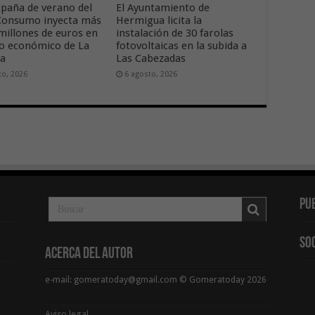
paña de verano del
El Ayuntamiento de
onsumo inyecta más
Hermigua licita la
 millones de euros en
instalación de 30 farolas
ido económico de La
fotovoltaicas en la subida a
ra
Las Cabezadas
to, 2026
6 agosto, 2026
Pu
So
Acerca del Autor
e-mail: gomeratoday@gmail.com © Gomeratoday 2026
Aviso legal