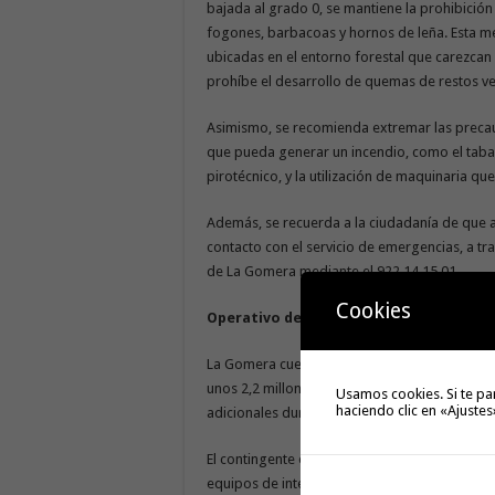
bajada al grado 0, se mantiene la prohibició
fogones, barbacoas y hornos de leña. Esta me
ubicadas en el entorno forestal que carezca
prohíbe el desarrollo de quemas de restos ve
Asimismo, se recomienda extremar las precauci
que pueda generar un incendio, como el tabaco
pirotécnico, y la utilización de maquinaria q
Además, se recuerda a la ciudadanía de que a
contacto con el servicio de emergencias, a tr
de La Gomera mediante el 922 14 15 01.
Cookies
Operativo de extinción de incendios 202
La Gomera cuenta este 2024 con el operativo d
unos 2,2 millones de euros, en los que también 
Usamos cookies. Si te pa
haciendo clic en «Ajustes
adicionales durante los meses de invierno.
El contingente está integrado por la Unidad 
equipos de intervención y refuerzo en incendi