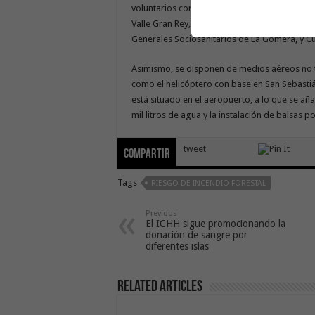
voluntarios con base en la isla – Protección
Valle Gran Rey, Bomberos Voluntarios de La G
Generales Sociosanitarios de La Gomera, y C
Asimismo, se disponen de medios aéreos no tri
como el helicóptero con base en San Sebasti
está situado en el aeropuerto, a lo que se a
mil litros de agua y la instalación de balsas 
tweet
Compartir
Tags
RIESGO DE INCENDIO FORESTAL
Previous
El ICHH sigue promocionando la
donación de sangre por
diferentes islas
Related Articles