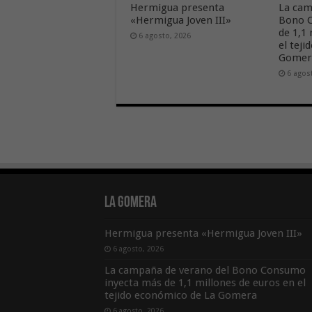
Hermigua presenta
La cam
«Hermigua Joven III»
Bono C
de 1,1
6 agosto, 2026
el tej
Gome
6 agos
La Gomera
Hermigua presenta «Hermigua Joven III»
6 agosto, 2026
La campaña de verano del Bono Consumo
inyecta más de 1,1 millones de euros en el
tejido económico de La Gomera
6 agosto, 2026