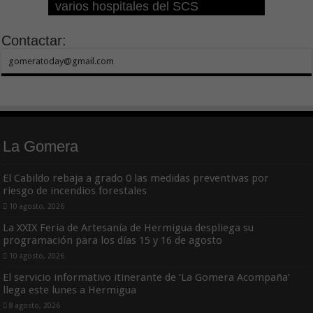
varios hospitales del SCS
cuarto año consecutivo
aumentar las cuantías
Refugios Climáticos de Canarias
Tenerife
clínica
Contactar:
gomeratoday@gmail.com
La Gomera
El Cabildo rebaja a grado 0 las medidas preventivas por
riesgo de incendios forestales
10 agosto, 2026
La XXIX Feria de Artesanía de Hermigua despliega su
programación para los días 15 y 16 de agosto
10 agosto, 2026
El servicio informativo itinerante de ‘La Gomera Acompaña’
llega este lunes a Hermigua
8 agosto, 2026