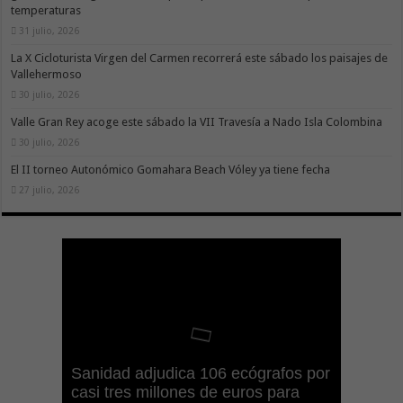
temperaturas
31 julio, 2026
La X Cicloturista Virgen del Carmen recorrerá este sábado los paisajes de
Vallehermoso
30 julio, 2026
Valle Gran Rey acoge este sábado la VII Travesía a Nado Isla Colombina
30 julio, 2026
El II torneo Autonómico Gomahara Beach Vóley ya tiene fecha
27 julio, 2026
Gesplan logra la máxima
El Gobierno canario concede
Visocan incorpora 170 pisos a su
Sanidad refuerza la capacidad
Sanidad adjudica 106 ecógrafos por
puntuación en el Índice de
ayudas del POSEICAN-Pesca al
Transición Ecológica coordina con
parque de vivienda protegida en
diagnóstica de los centros de salud
casi tres millones de euros para
Transparencia de Canarias por
sector por valor de 7,09 M€ tras
Ashotel su adhesión a la Red de
régimen de alquiler asequible de
con el impulso de la ecografía