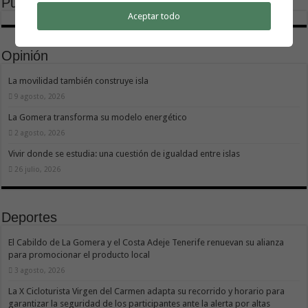
Publicidad
Aceptar todo
Opinión
La movilidad también construye isla
9 agosto, 2026
La Gomera transforma su modelo energético
2 agosto, 2026
Vivir donde se estudia: una cuestión de igualdad entre islas
26 julio, 2026
Deportes
El Cabildo de La Gomera y el Costa Adeje Tenerife renuevan su alianza
para promocionar el producto local
3 agosto, 2026
La X Cicloturista Virgen del Carmen adapta su recorrido y horario para
garantizar la seguridad de los participantes ante la alerta por altas