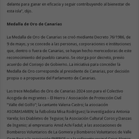
delante para ganar en eficacia y seguir contribuyendo al bienestar de
esta isla”, dijo.
Medalla de Oro de Canarias
La Medalla de Oro de Canarias se creó mediante Decreto 76/1986, de
9 de mayo, y se concede a las personas, corporaciones e instituciones
que, dentro o fuera de Canarias, se hayan hecho merecedoras de este
reconocimiento del pueblo canario. Se otorga por decreto, previo
acuerdo del Consejo de Gobierno. La iniciativa para conceder la
Medalla de Oro corresponde al presidente de Canarias, por decisión
propia o a propuesta del Parlamento de Canarias.
Las trece Medallas de Oro de Canarias 2024 son para el Colectivo
Acogida de migrantes – El Hierro / Asociación de Protección Civil
“Valle del Golfo”; la cantante Valeria Castro; la asociación
ASOMASAMEN; la futbolista Misa Rodríguez; la investigadora Antonia
Varela; los Diabletes de Teguise; la Asociación Cultural Coros y Danzas
de Ingenio; al empresario Amid Achi Fadul; a las asociaciones de
Bomberos Voluntarios de La Gomera y Bomberos Voluntarios de Valle
Gran Rey; a la asociación EMERGE; y a la referente vecinal Goya Alonso.