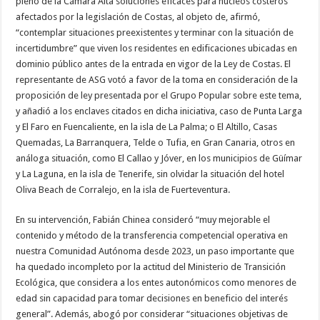
pleno de la Cámara Alta soluciones eficaces para núcleos costeros
afectados por la legislación de Costas, al objeto de, afirmó,
Necesarias
“contemplar situaciones preexistentes y terminar con la situación de
Estas
cookies no
incertidumbre” que viven los residentes en edificaciones ubicadas en
son
dominio público antes de la entrada en vigor de la Ley de Costas. El
opcionales.
Son
representante de ASG votó a favor de la toma en consideración de la
necesarias
proposición de ley presentada por el Grupo Popular sobre este tema,
para que
funcione la
y añadió a los enclaves citados en dicha iniciativa, caso de Punta Larga
web.
y El Faro en Fuencaliente, en la isla de La Palma; o El Altillo, Casas
Quemadas, La Barranquera, Telde o Tufia, en Gran Canaria, otros en
análoga situación, como El Callao y Jóver, en los municipios de Güímar
Estadísticas
y La Laguna, en la isla de Tenerife, sin olvidar la situación del hotel
Para que
podamos
Oliva Beach de Corralejo, en la isla de Fuerteventura.
mejorar la
funcionalidad
y estructura
En su intervención, Fabián Chinea consideró “muy mejorable el
de la web, en
contenido y método de la transferencia competencial operativa en
base a cómo
se usa la
nuestra Comunidad Autónoma desde 2023, un paso importante que
web.
ha quedado incompleto por la actitud del Ministerio de Transición
Ecológica, que considera a los entes autonómicos como menores de
edad sin capacidad para tomar decisiones en beneficio del interés
Experiencia
general”. Además, abogó por considerar “situaciones objetivas de
Para que