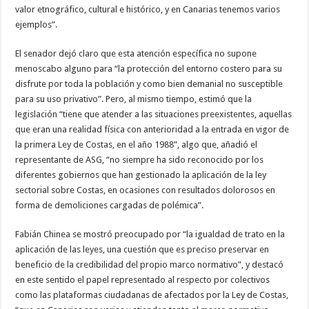
nuestra web
valor etnográfico, cultural e histórico, y en Canarias tenemos varios
funcione lo
ejemplos”.
mejor posible
durante tu
visita. Si
El senador dejó claro que esta atención específica no supone
rechaza estas
menoscabo alguno para “la protección del entorno costero para su
cookies,
algunas
disfrute por toda la población y como bien demanial no susceptible
funcionalidades
para su uso privativo”. Pero, al mismo tiempo, estimó que la
desaparecerán
de la web.
legislación “tiene que atender a las situaciones preexistentes, aquellas
que eran una realidad física con anterioridad a la entrada en vigor de
la primera Ley de Costas, en el año 1988”, algo que, añadió el
Marketing
representante de ASG, “no siempre ha sido reconocido por los
Al compartir tus
diferentes gobiernos que han gestionado la aplicación de la ley
intereses y
comportamiento
sectorial sobre Costas, en ocasiones con resultados dolorosos en
mientras visitas
forma de demoliciones cargadas de polémica”.
nuestro sitio,
aumentas la
posibilidad de
Fabián Chinea se mostró preocupado por “la igualdad de trato en la
ver contenido y
ofertas
aplicación de las leyes, una cuestión que es preciso preservar en
personalizados.
beneficio de la credibilidad del propio marco normativo”, y destacó
en este sentido el papel representado al respecto por colectivos
como las plataformas ciudadanas de afectados por la Ley de Costas,