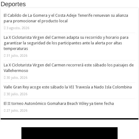
Deportes
El Cabildo de La Gomera y el Costa Adeje Tenerife renuevan su alianza
para promocionar el producto local
3 agosto, 2026
La X Cicloturista Virgen del Carmen adapta su recorrido y horario para
garantizar la seguridad de los participantes ante la alerta por altas
temperaturas
31 julio, 2026
La X Cicloturista Virgen del Carmen recorrerá este sábado los paisajes de
Vallehermoso
30 julio, 2026
Valle Gran Rey acoge este sábado la VII Travesía a Nado Isla Colombina
30 julio, 2026
El II torneo Autonómico Gomahara Beach Vóley ya tiene fecha
27 julio, 2026