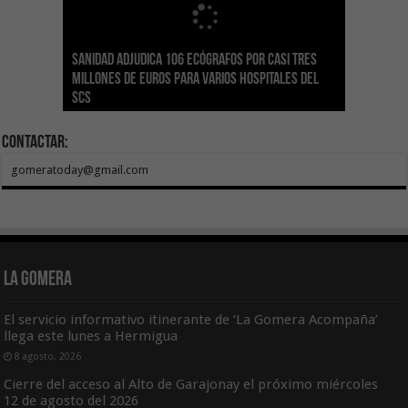
Sanidad adjudica 106 ecógrafos por casi tres
Gesplan logra la máxima puntuación en el
El Gobierno canario concede ayudas del
Transición Ecológica coordina con Ashotel su
Visocan incorpora 170 pisos a su parque de
Sanidad refuerza la capacidad diagnóstica de
millones de euros para varios hospitales del
Índice de Transparencia de Canarias por cuarto
POSEICAN-Pesca al sector por valor de 7,09 M€
adhesión a la Red de Refugios Climáticos de
vivienda protegida en régimen de alquiler
los centros de salud con el impulso de la
SCS
año consecutivo
tras aumentar las cuantías
Canarias
asequible de Tenerife
ecografía clínica
Contactar:
gomeratoday@gmail.com
La Gomera
El servicio informativo itinerante de ‘La Gomera Acompaña’
llega este lunes a Hermigua
8 agosto, 2026
Cierre del acceso al Alto de Garajonay el próximo miércoles
12 de agosto del 2026