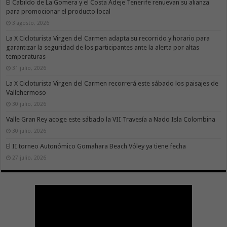
El Cabildo de La Gomera y el Costa Adeje Tenerife renuevan su alianza
para promocionar el producto local
3 agosto, 2026
La X Cicloturista Virgen del Carmen adapta su recorrido y horario para
garantizar la seguridad de los participantes ante la alerta por altas
temperaturas
31 julio, 2026
La X Cicloturista Virgen del Carmen recorrerá este sábado los paisajes de
Vallehermoso
30 julio, 2026
Valle Gran Rey acoge este sábado la VII Travesía a Nado Isla Colombina
30 julio, 2026
El II torneo Autonómico Gomahara Beach Vóley ya tiene fecha
27 julio, 2026