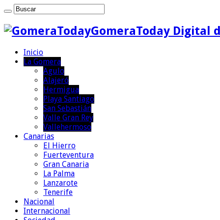
GomeraToday Digital d
Inicio
La Gomera
Agulo
Alajeró
Hermigua
Playa Santiago
San Sebastián
Valle Gran Rey
Vallehermoso
Canarias
El Hierro
Fuerteventura
Gran Canaria
La Palma
Lanzarote
Tenerife
Nacional
Internacional