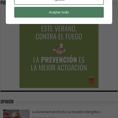
Publicidad
Aceptar todo
Opinión
La Gomera transforma su modelo energético
2 agosto, 2026