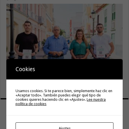
Cookies
La campaña de verano del Bono Consumo inyecta más de
1,1 millones de euros en el tejido económico de La
Gomera
6 agosto, 2026
Usamos cookies. Si te parece bien, simplemente haz clic en
«Aceptar todo». También puedes elegir qué tipo de
cookies quieres haciendo clic en «Ajustes».
Lee nuestra
política de cookies
Ajustes