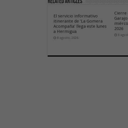
Related Articles
Cierre 
El servicio informativo
Garajo
itinerante de ‘La Gomera
miérco
Acompaña’ llega este lunes
2026
a Hermigua
8 agos
8 agosto, 2026