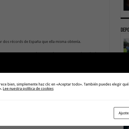
Dep
r dos récords de España que ella misma obtenía.
l, asegura que no puede estar más contenta por el resultado y
3
rece bien, simplemente haz clic en «Aceptar todo». También puedes elegir qué
».
Lee nuestra política de cookies
ant
3
Next
Curbelo confía en que las Cortes
La 
Generales respalden la propuesta
sáb
Ajuste
canaria sobre menores migrantes
no acompañados
3