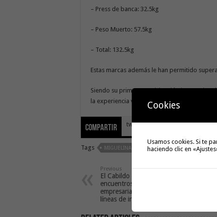
– Press de banca: 32.5kg
– Peso Muerto: 57.5kg
– Total: 132.5kg
Estas marcas además le han permitido supera
Siendo su primera participación internaciona
la experiencia vivida.
Cookies
tweet
Compartir
Usamos cookies. Si te pa
Tags
MIGUELINA PADRÓN
haciendo clic en «Ajustes
Previous
El Cabildo inicia una ronda de
encuentros con el sector
empresarial para abordar nuevas
líneas de incentivos