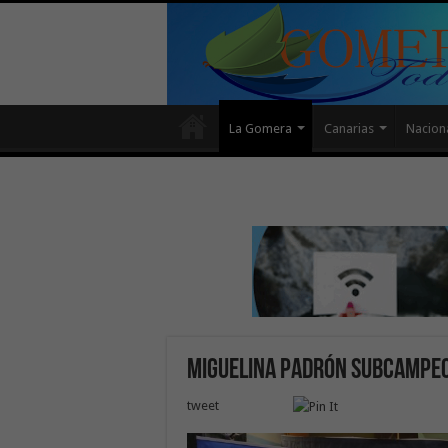
La Gomera
Canarias
Nacion
Miguelina Padrón subcampeo
tweet