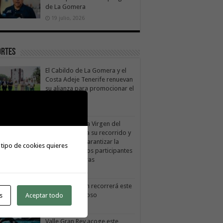
de La Gomera
19 julio, 2026
ortes
El Cabildo de La Gomera y el
Costa Adeje Tenerife renuevan
su alianza para promocionar el
producto local
 agosto, 2026
La X Cicloturista Virgen del
Carmen adapta su recorrido y
horario para garantizar la
 tipo de cookies quieres
seguridad de los participantes
e la alerta por altas temperaturas
1 julio, 2026
X Cicloturista Virgen del Carmen recorrerá este
ado los paisajes de Vallehermoso
s
Aceptar todo
0 julio, 2026
Valle Gran Rey acoge este