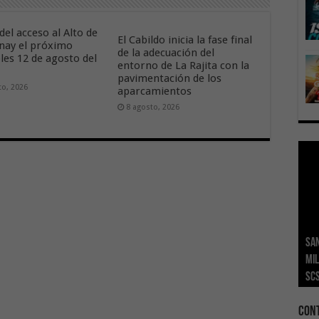
del acceso al Alto de
El Cabildo inicia la fase final
nay el próximo
de la adecuación del
les 12 de agosto del
entorno de La Rajita con la
pavimentación de los
to, 2026
aparcamientos
8 agosto, 2026
San
Ge
El 
Tra
Vis
San
mil
Índ
POS
adh
viv
los
SC
añ
tr
Ca
ase
eco
Con