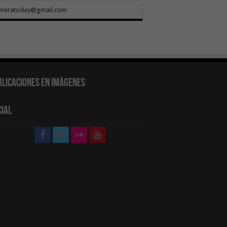
meratoday@gmail.com
blicaciones en Imágenes
cial