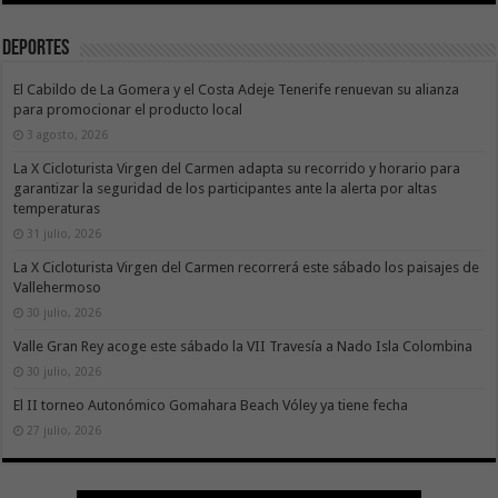
Deportes
El Cabildo de La Gomera y el Costa Adeje Tenerife renuevan su alianza
para promocionar el producto local
3 agosto, 2026
La X Cicloturista Virgen del Carmen adapta su recorrido y horario para
garantizar la seguridad de los participantes ante la alerta por altas
temperaturas
31 julio, 2026
La X Cicloturista Virgen del Carmen recorrerá este sábado los paisajes de
Vallehermoso
30 julio, 2026
Valle Gran Rey acoge este sábado la VII Travesía a Nado Isla Colombina
30 julio, 2026
El II torneo Autonómico Gomahara Beach Vóley ya tiene fecha
27 julio, 2026