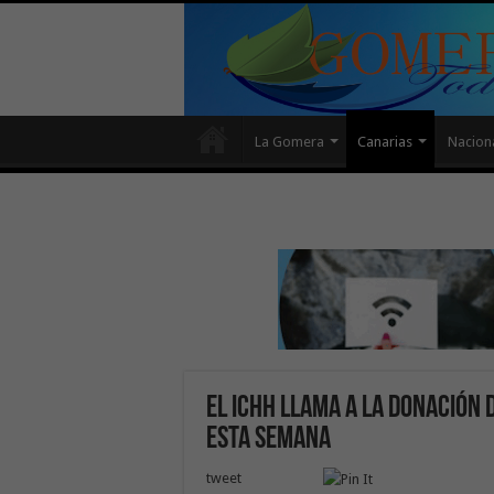
La Gomera
Canarias
Nacion
El ICHH llama a la donación 
esta semana
tweet