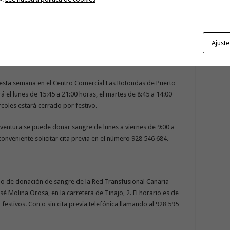
ubicado en la Carretera General Santa Cruz La Laguna, número
 de 11:30 a 13:00 horas, excepto festivos. Es necesario pedir
, extensión 463.
Ajuste
o esta semana en el Centro Comercial Las Rotondas de Puerto
erá el lunes de 15:45 a 21:00 horas, el martes de 8:45 a 14:00
ércoles estará cerrado por festivo.
teventura se puede donar sangre de lunes a viernes de 9:00 a
onveniente solicitar cita previa en el número 928 546 684.
jo de donación de sangre de la Red Transfusional Canaria
sé Molina Orosa, en la carretera de Tinajo, 2. El horario es de
 festivos. Con o sin cita previa telefónica llamando al 928 595