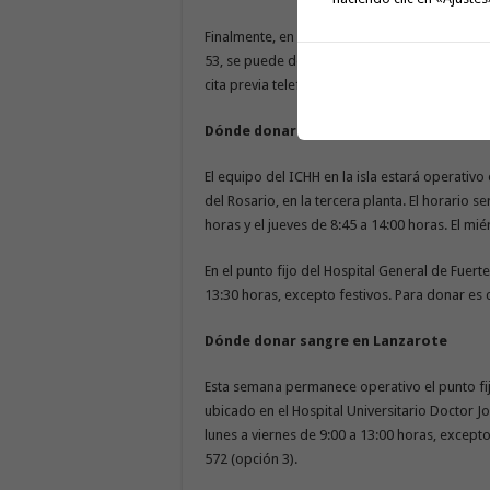
Finalmente, en el Hospital San Juan de Dios, 
53, se puede donar sangre de lunes a viernes,
cita previa telefónica llamando al 922 645 511
Dónde donar sangre en Fuerteventura
El equipo del ICHH en la isla estará operativ
del Rosario, en la tercera planta. El horario s
horas y el jueves de 8:45 a 14:00 horas. El mi
En el punto fijo del Hospital General de Fuer
13:30 horas, excepto festivos. Para donar es c
Dónde donar sangre en Lanzarote
Esta semana permanece operativo el punto fi
ubicado en el Hospital Universitario Doctor Jo
lunes a viernes de 9:00 a 13:00 horas, excepto
572 (opción 3).