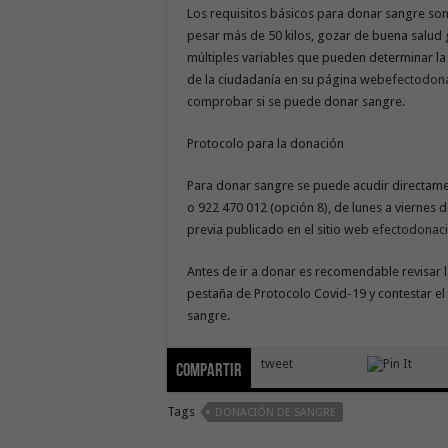
Los requisitos básicos para donar sangre son 
pesar más de 50 kilos, gozar de buena salud
múltiples variables que pueden determinar la
de la ciudadanía en su página web
efectodon
comprobar si se puede donar sangre.
Protocolo para la donación
Para donar sangre se puede acudir directament
o 922 470 012 (opción 8), de
lunes a
viernes d
previa publicado en el sitio web
efectodonac
Antes de ir a donar es recomendable revisar 
pestaña de Protocolo Covid-19 y contestar e
sangre.
tweet
Compartir
Tags
DONACIÓN DE SANGRE