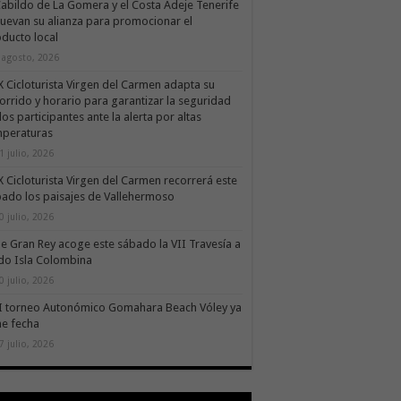
Cabildo de La Gomera y el Costa Adeje Tenerife
uevan su alianza para promocionar el
ducto local
 agosto, 2026
X Cicloturista Virgen del Carmen adapta su
orrido y horario para garantizar la seguridad
los participantes ante la alerta por altas
mperaturas
1 julio, 2026
X Cicloturista Virgen del Carmen recorrerá este
ado los paisajes de Vallehermoso
0 julio, 2026
le Gran Rey acoge este sábado la VII Travesía a
do Isla Colombina
0 julio, 2026
II torneo Autonómico Gomahara Beach Vóley ya
ne fecha
7 julio, 2026