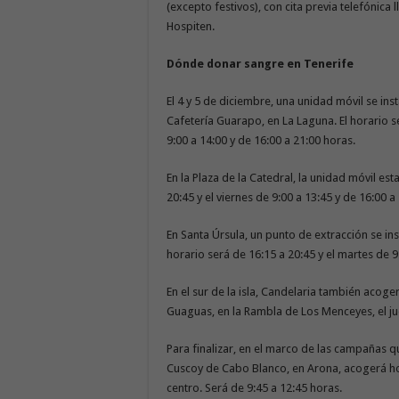
(excepto festivos), con cita previa telefónica
Hospiten.
Dónde donar sangre en Tenerife
El 4 y 5 de diciembre, una unidad móvil se inst
Cafetería Guarapo, en La Laguna. El horario se
9:00 a 14:00 y de 16:00 a 21:00 horas.
En la Plaza de la Catedral, la unidad móvil est
20:45 y el viernes de 9:00 a 13:45 y de 16:00 a
En Santa Úrsula, un punto de extracción se inst
horario será de 16:15 a 20:45 y el martes de 9
En el sur de la isla, Candelaria también acoger
Guaguas, en la Rambla de Los Menceyes, el juev
Para finalizar, en el marco de las campañas que
Cuscoy de Cabo Blanco, en Arona, acogerá ho
centro. Será de 9:45 a 12:45 horas.