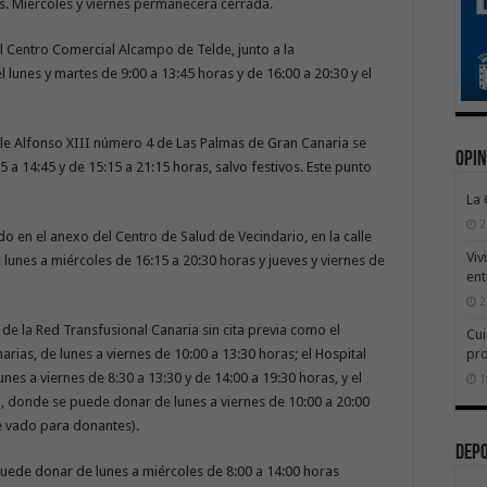
as. Miércoles y viernes permanecerá cerrada.
el Centro Comercial Alcampo de Telde, junto a la
l lunes y martes de 9:00 a 13:45 horas y de 16:00 a 20:30 y el
calle Alfonso XIII número 4 de Las Palmas de Gran Canaria se
Opin
 a 14:45 y de 15:15 a 21:15 horas, salvo festivos. Este punto
La
2
ado en el anexo del Centro de Salud de Vecindario, en la calle
Viv
 lunes a miércoles de 16:15 a 20:30 horas y jueves y viernes de
ent
2
de la Red Transfusional Canaria sin cita previa como el
Cui
pr
arias, de lunes a viernes de 10:00 a 13:30 horas; el Hospital
nes a viernes de 8:30 a 13:30 y de 14:00 a 19:30 horas, y el
1
a, donde se puede donar de lunes a viernes de 10:00 a 20:00
de vado para donantes).
Dep
puede donar de lunes a miércoles de 8:00 a 14:00 horas