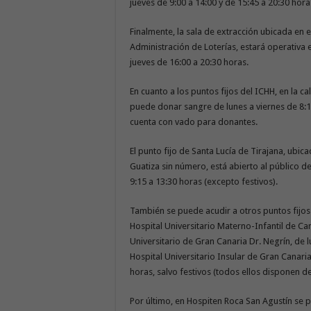
jueves de 9:00 a 14:00 y de 15:45 a 20:30 hor
Finalmente, la sala de extracción ubicada en 
Administración de Loterías, estará operativa e
jueves de 16:00 a 20:30 horas.
En cuanto a los puntos fijos del ICHH, en la 
puede donar sangre de lunes a viernes de 8:15
cuenta con vado para donantes.
El punto fijo de Santa Lucía de Tirajana, ubic
Guatiza sin número, está abierto al público de
9:15 a 13:30 horas (excepto festivos).
También se puede acudir a otros puntos fijos 
Hospital Universitario Materno-Infantil de Can
Universitario de Gran Canaria Dr. Negrín, de lu
Hospital Universitario Insular de Gran Canari
horas, salvo festivos (todos ellos disponen 
Por último, en Hospiten Roca San Agustín se 