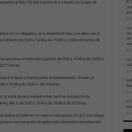
El 
 llamando al 928 730 362 (opción 3) o a través de la app de
ren
pro
3
La 
rec
alará en Los Majuelos, en la Avenida El Paso a la altura de la
de 
rá el lunes de 9:30 a 14:00 y de 16:00 a 21:00 y el martes de
te
3
ará operativa el miércoles y jueves de 9:00 a 13:45 y de 16:00 a
La 
sáb
 20:15 horas.
3
alará el lunes y martes junto al Ayuntamiento. El lunes el
Val
:00 a 13:45 y de 16:00 a 20:15 horas.
Na
3
á la visita de una unidad móvil. Será en la Estación de
El 
es, día 7, de 9:30 a 13:45 y de 16:00 a 20:15 horas.
tie
2
 realiza el ICHH en los centros educativos, el I.E.S. Luis Diego
y lunes una campaña dirigida a la comunidad educativa del