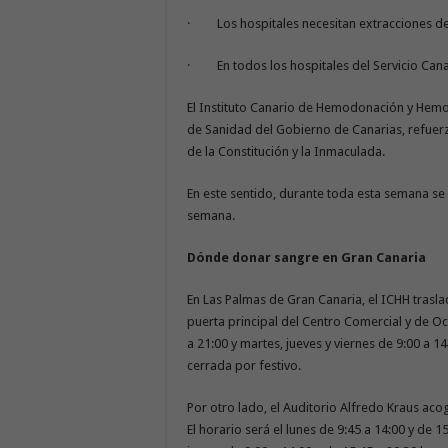
· Los hospitales necesitan extracciones de
· En todos los hospitales del Servicio Cana
El Instituto Canario de Hemodonación y Hemo
de Sanidad del Gobierno de Canarias, refuer
de la Constitución y la Inmaculada.
En este sentido, durante toda esta semana s
semana.
Dónde donar sangre en Gran Canaria
En Las Palmas de Gran Canaria, el ICHH trasla
puerta principal del Centro Comercial y de Oci
a 21:00 y martes, jueves y viernes de 9:00 a 1
cerrada por festivo.
Por otro lado, el Auditorio Alfredo Kraus ac
El horario será el lunes de 9:45 a 14:00 y de 15