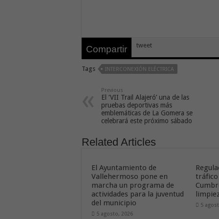
tweet
Compartir
Tags
INTERCONEXIÓN ELÉCTRICA
Previous
El ‘VII Trail Alajeró’ una de las
pruebas deportivas más
emblemáticas de La Gomera se
celebrará este próximo sábado
Related Articles
El Ayuntamiento de
Regula
Vallehermoso pone en
tráfico
marcha un programa de
Cumbre
actividades para la juventud
limpie
del municipio
5 agost
5 agosto, 2026