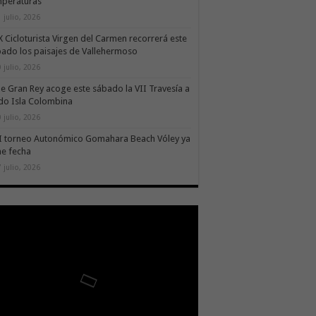
mperaturas
 julio, 2026
X Cicloturista Virgen del Carmen recorrerá este
ado los paisajes de Vallehermoso
 julio, 2026
le Gran Rey acoge este sábado la VII Travesía a
do Isla Colombina
 julio, 2026
II torneo Autonómico Gomahara Beach Vóley ya
ne fecha
 julio, 2026