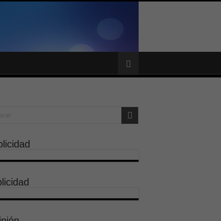
licidad
licidad
inión