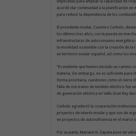
implicadas para ampliar la capacidad de respu
acordó dar continuidad a la planificación en 
para reducir la dependencia de los combustibl
El presidente insular, Casimiro Curbelo, des
los últimos tres años, con la puesta en marcha
infraestructuras de autoconsumo energético e
la movilidad sostenible con la creación de la
un territorio insular español, así como los inc
“Es evidente que hemos iniciado un camino c
materia. Sin embargo, no es suficiente para 
forma prioritaria, cuestiones como el cierre d
falta de ese tramo de tendido eléctrico fue 
de generación eléctrica en Valle Gran Rey dur
Curbelo agradeció la cooperación institucion
proyectos de interés insular y que son de urge
en proyectos de autosuficiencia en el marco
Por su parte, Mariano H. Zapata puso en valor