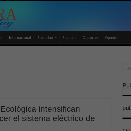
al
Internacional
Sociedad
Sucesos
Deportes
Opinión
Pub
 Ecológica intensifican
pub
cer el sistema eléctrico de
Op