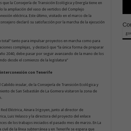
s que la Consejería de Transición Ecológica y Energía tiene en
o la ampliación del vaso de vertidos del Complejo
exión eléctrica. Este último, visitado en el marco de la
 consejero declaró su satisfacción por la marcha de la ejecución
Con
go
n total” tanto para impulsar proyectos en marcha como para
tuaciones complejas, y destacó que “la única forma de preparar
 año 2040, debe pasar por seguir avanzando de la mano de los
ndo desde el comienzo de la legislatura”
 interconexión con Tenerife
l Cabildo insular, de la Consejería de Transición Ecológica y
iento de San Sebastián de La Gomera visitaron la zona de
o.
ed Eléctrica, Ainara Irigoyen, junto al director de
ca, Luis Velasco y la directora del proyecto del enlace
nces de los trabajos iniciados el pasado mes de marzo. En La
civil de la línea subterránea y en Tenerife se espera que