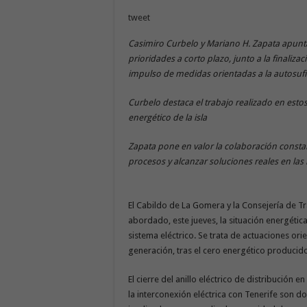
tweet
Casimiro Curbelo y Mariano H. Zapata apuntan 
prioridades a corto plazo, junto a la finaliza
impulso de medidas orientadas a la autosufi
Curbelo destaca el trabajo realizado en est
energético de la isla
Zapata pone en valor la colaboración constan
procesos y alcanzar soluciones reales en las 
El Cabildo de La Gomera y la Consejería de Tra
abordado, este jueves, la situación energética
sistema eléctrico. Se trata de actuaciones ori
generación, tras el cero energético producido
El cierre del anillo eléctrico de distribución e
la interconexión eléctrica con Tenerife son do