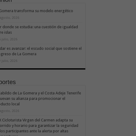
 Gomera transforma su modelo energético
 agosto, 2026
ir donde se estudia: una cuestión de igualdad
re islas
 julio, 2026
dar es avanzar: el escudo social que sostiene el
ogreso de La Gomera
 julio, 2026
portes
Cabildo de La Gomera y el Costa Adeje Tenerife
uevan su alianza para promocionar el
ducto local
 agosto, 2026
X Cicloturista Virgen del Carmen adapta su
orrido y horario para garantizar la seguridad
los participantes ante la alerta por altas