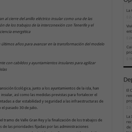
La
2
al cierre del anillo eléctrico insular como una de las
ción de los trabajos de la interconexión con Tenerife y el
Viv
ent
ciencia energética
26
os últimos años para avanzar en la transformación del modelo
Cui
pr
19
te con cabildos y ayuntamientos insulares para agilizar
islas
De
nsición Ecológica, junto a los ayuntamientos de la isla, han
El 
 insular, así como las medidas previstas para fortalecer el
ren
pro
entadas a dar estabilidad y seguridad a las infraestructuras de
 el pasado 30 de julio.
3
La 
n el tramo de Valle Gran Rey y la finalización de los trabajos de
rec
s de las prioridades fijadas por las administraciones
de 