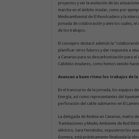
proyectos y ver la evolución de las actuacione
marcha en el ámbito insular, como por ejempl
Medioambiental de El Revolcadero y la intercon
jornada de colaboración y ante los cuales, el
de los trabajos.
El consejero destacó además la “colaboració
planificar otros futuros y dar respuesta a si
a Canarias para su descarbonización para el
Cabildos insulares, como hemos venido hacie
Avanzan a buen ritmo los trabajos de la
En el transcurso de la jornada, los equipos de
Energía, así como representantes del Ayuntam
perforación del cable submarino en El Lamer
La delegada de Redeia en Canarias, matriz de R
Tramitaciones y Medio Ambiente de Red Eléctri
eléctrico, Sara Fernández, expusieron los ava
Gomera, está prácticamente finalizada la obra 