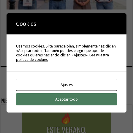
La campaña de verano del Bono Consumo inyecta más de
1,1 millones de euros en el tejido económico de La
Cookies
Gomera
6 agosto, 2026
El Ayuntamiento de Hermigua licita la instalación de 30
Usamos cookies. Si te parece bien, simplemente haz clic en
farolas fotovoltaicas en la subida a Las Cabezadas
«Aceptar todo». También puedes elegir qué tipo de
cookies quieres haciendo clic en «Ajustes».
Lee nuestra
6 agosto, 2026
política de cookies
Ajustes
Aceptar todo
Publicidad