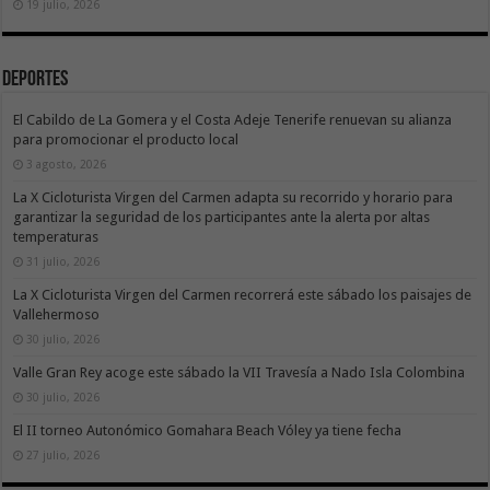
19 julio, 2026
Deportes
El Cabildo de La Gomera y el Costa Adeje Tenerife renuevan su alianza
para promocionar el producto local
3 agosto, 2026
La X Cicloturista Virgen del Carmen adapta su recorrido y horario para
garantizar la seguridad de los participantes ante la alerta por altas
temperaturas
31 julio, 2026
La X Cicloturista Virgen del Carmen recorrerá este sábado los paisajes de
Vallehermoso
30 julio, 2026
Valle Gran Rey acoge este sábado la VII Travesía a Nado Isla Colombina
30 julio, 2026
El II torneo Autonómico Gomahara Beach Vóley ya tiene fecha
27 julio, 2026