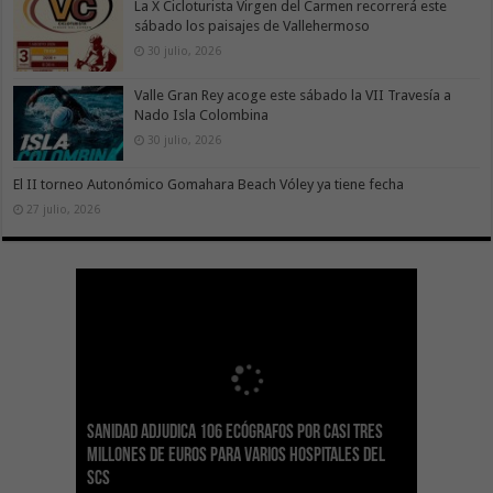
La X Cicloturista Virgen del Carmen recorrerá este
sábado los paisajes de Vallehermoso
30 julio, 2026
Valle Gran Rey acoge este sábado la VII Travesía a
Nado Isla Colombina
30 julio, 2026
El II torneo Autonómico Gomahara Beach Vóley ya tiene fecha
27 julio, 2026
Sanidad adjudica 106 ecógrafos por casi tres
Gesplan logra la máxima puntuación en el
El Gobierno canario concede ayudas del
Transición Ecológica coordina con Ashotel su
Visocan incorpora 170 pisos a su parque de
Sanidad refuerza la capacidad diagnóstica de
millones de euros para varios hospitales del
Índice de Transparencia de Canarias por cuarto
POSEICAN-Pesca al sector por valor de 7,09 M€
adhesión a la Red de Refugios Climáticos de
vivienda protegida en régimen de alquiler
los centros de salud con el impulso de la
SCS
año consecutivo
tras aumentar las cuantías
Canarias
asequible de Tenerife
ecografía clínica