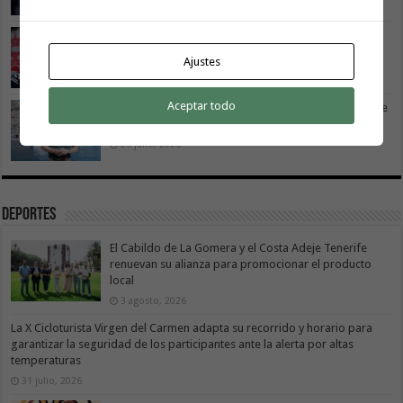
La Gomera transforma su modelo energético
2 agosto, 2026
Ajustes
Aceptar todo
Vivir donde se estudia: una cuestión de igualdad entre
islas
26 julio, 2026
Deportes
El Cabildo de La Gomera y el Costa Adeje Tenerife
renuevan su alianza para promocionar el producto
local
3 agosto, 2026
La X Cicloturista Virgen del Carmen adapta su recorrido y horario para
garantizar la seguridad de los participantes ante la alerta por altas
temperaturas
31 julio, 2026