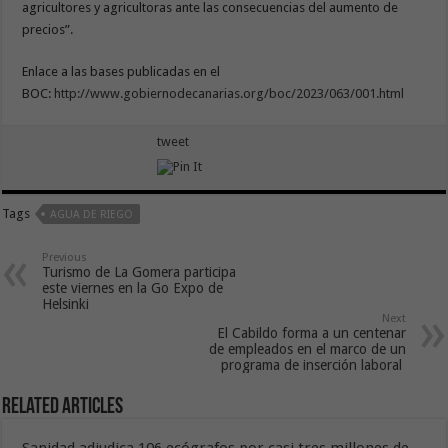
agricultores y agricultoras ante las consecuencias del aumento de
precios”.
Enlace a las bases publicadas en el
BOC:
http://www.gobiernodecanarias.org/boc/2023/063/001.html
tweet
Tags
AGUA DE RIEGO
Previous
Turismo de La Gomera participa
este viernes en la Go Expo de
Helsinki
Next
El Cabildo forma a un centenar
de empleados en el marco de un
programa de inserción laboral
Related Articles
Sanidad adjudica 106 ecógrafos por casi tres millones de