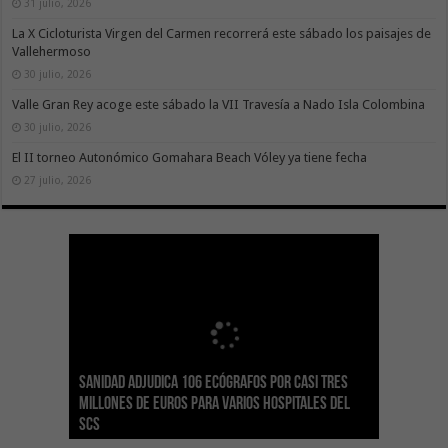
31 julio, 2026
La X Cicloturista Virgen del Carmen recorrerá este sábado los paisajes de
Vallehermoso
30 julio, 2026
Valle Gran Rey acoge este sábado la VII Travesía a Nado Isla Colombina
30 julio, 2026
El II torneo Autonómico Gomahara Beach Vóley ya tiene fecha
27 julio, 2026
Sanidad adjudica 106 ecógrafos por casi tres
Gesplan logra la máxima puntuación en el
El Gobierno canario concede ayudas del
Transición Ecológica coordina con Ashotel su
Visocan incorpora 170 pisos a su parque de
Sanidad refuerza la capacidad diagnóstica de
millones de euros para varios hospitales del
Índice de Transparencia de Canarias por cuarto
POSEICAN-Pesca al sector por valor de 7,09 M€
adhesión a la Red de Refugios Climáticos de
vivienda protegida en régimen de alquiler
los centros de salud con el impulso de la
SCS
año consecutivo
tras aumentar las cuantías
Canarias
asequible de Tenerife
ecografía clínica