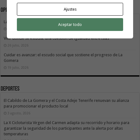
Ajustes
Opinión
La Gomera transforma su modelo energético
Aceptar todo
2 agosto, 2026
Vivir donde se estudia: una cuestión de igualdad entre islas
26 julio, 2026
Cuidar es avanzar: el escudo social que sostiene el progreso de La
Gomera
19 julio, 2026
Deportes
El Cabildo de La Gomera y el Costa Adeje Tenerife renuevan su alianza
para promocionar el producto local
3 agosto, 2026
La X Cicloturista Virgen del Carmen adapta su recorrido y horario para
garantizar la seguridad de los participantes ante la alerta por altas
temperaturas